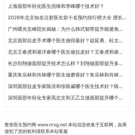
上海面部年轻化医生倪锋和李峰哪个技术好？
2026年北京知名注射医生前十名预约排行榜大全 擅长面部抗衰、皮贴骨、面部轮廓的注射医生哪个最好？
广州曙光玄峰院长揭秘：为什么韩式韧带提升能避免面部臃肿？
北京面部拉皮手术哪个医生做得最好？赵延勇、杜太超、王春虎、袁强谁做提升好？
北京王春虎和谢洋春哪个医生做拉皮好？王春虎和谢洋春面部提升谁技术更好？
长沙刘翔做面部提升技术怎么样？刘翔做面部提升多少钱？
重庆朱乐林和肖林哪个医生做磨骨好？朱乐林和肖林磨骨改脸型预约电话
深圳面部拉皮专家陈洪和张陈威哪个医生技术好？陈洪和张陈威面部提升谁好？
深圳面部年轻化专家高志文和王乙立做面部提升哪个技术好？高志文和王乙立预约咨询电话
整形医生预约网
www.nrsg.net 本站信息收集于互联网，如果
侵犯了您的权利请联系本站客服