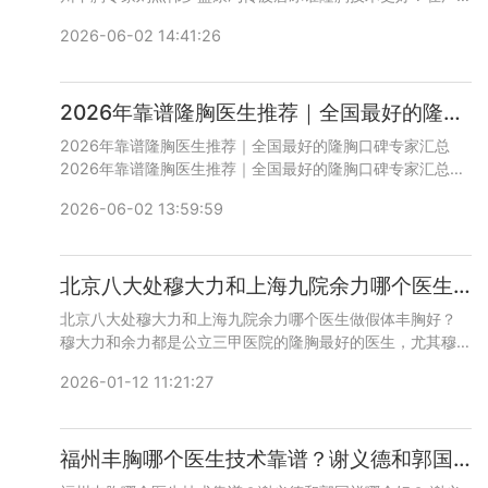
州，追求胸部曲线精致化的评美帮求美者日益增多，而隆胸手
2026-06-02 14:41:26
术的安全与效果，核心在于医生的选择。无论是公立医院的规
范诊疗，还是民营机构的个性化服务，都需要匹配技术过硬、
审美在线的专业医师。如需了解更多医美知识和专家案例，请
2026年靠谱隆胸医生推荐｜全国最好的隆胸口碑专家汇总
拨打400-616-6769或者加微信bianmei0528咨询。
2026年靠谱隆胸医生推荐｜全国最好的隆胸口碑专家汇总
2026年靠谱隆胸医生推荐｜全国最好的隆胸口碑专家汇总。
上榜医生，均是技术与口碑双在线的行业实力派。其中刘杰伟
2026-06-02 13:59:59
院长凭借全场景适配优势、自然耐看的审美风格与贴心的全流
程服务，成为兼顾初胸塑形与高难度胸修复的优选专家。求美
者可结合自身胸部基础与变美需求合理选择，优先认准正规资
北京八大处穆大力和上海九院余力哪个医生做假体丰胸好？
质与真实口碑，安心实现自然变美。如需了解更多医美知识和
专家案例，请拨打400-616-6769或者加微信bianmei0528
北京八大处穆大力和上海九院余力哪个医生做假体丰胸好？
咨询。
穆大力和余力都是公立三甲医院的隆胸最好的医生，尤其穆医
生，技术很高超，收费有点贵，当然余力医生价格也不便宜，
2026-01-12 11:21:27
手术都需要排期，咨询预约添加微信号：bianmei0528或者
直接拨打400-616-6769，详细沟通。
福州丰胸哪个医生技术靠谱？谢义德和郭国祥做隆胸哪个好？