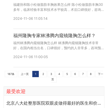
福建协和陈小松做脂肪丰胸效果怎么样 陈小松做脂肪丰胸30
多年，临床经验丰富和技术水平较高，术后口碑很好，咨询预
约添加微信号：bianmei0528或者直接拨打400-616-
2024-11-06 11:05:14
6769，详细沟通。
福州隆胸专家林沸腾内窥镜隆胸怎么样？
福州林沸腾内窥镜隆胸怎么样 林沸腾内窥镜隆胸技术非常
好，在国内相当出名，口碑很好，预约的人非常多，咨询预约
添加微信号：bianmei0528或者直接拨打400-616-6769，
2024-11-06 11:00:05
详细沟通。
187条
上一页
1
2
3
4
5
6
7
8
下一
页
最受欢迎
北京八大处整形医院双眼皮做得最好的医生和价格大全