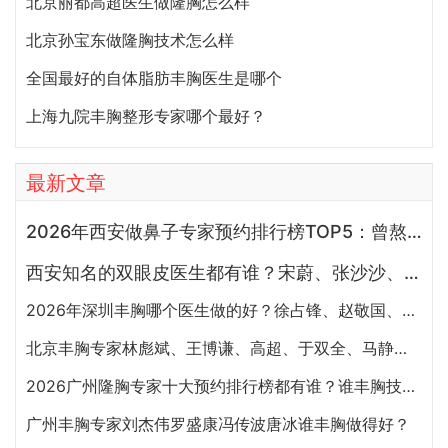
北京丽都高超医生做隆胸怎么样
北京孙宝东做隆胸技术怎么样
全国最好的自体脂肪丰胸医生是哪个
上海九院丰胸整形专家哪个最好？
最新文章
2026年西安做鼻子专家预约排行榜TOP5：曾熬、霍玉旺、房志强、蒋立、刘宝军哪个更好？
西安知名的双眼皮医生都有谁？宋蔚、张沙沙、韩钰博、王璇、张文军谁做双眼皮更好？
2026年深圳丰胸哪个医生做的好？徐占锋、赵敬国、刘月更、罗志敏、廖祥钧、唐新辉谁隆胸技术好
北京丰胸专家林彪斌、王博谦、高超、于双全、马静谁做隆胸效果更好?
2026广州隆胸专家十大预约排行榜都有谁？谁丰胸技术好？
广州丰胸专家刘杰伟罗盛康冯传波唐冰谁丰胸做得好？