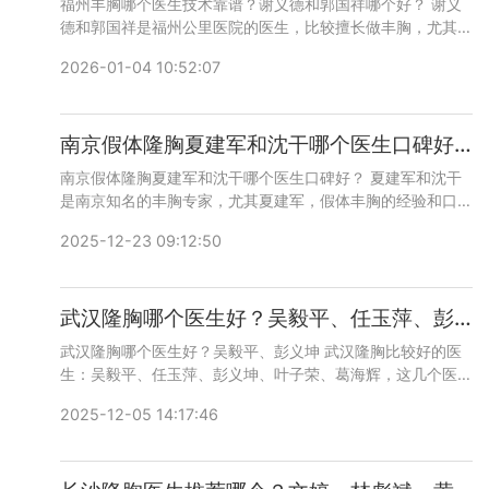
福州丰胸哪个医生技术靠谱？谢义德和郭国祥哪个好？ 谢义
德和郭国祥是福州公里医院的医生，比较擅长做丰胸，尤其谢
义德医生，做丰胸技术很不错，郭国祥医生做腹壁成型比较
2026-01-04 10:52:07
多，建议谢医生，可以实地面诊对比，咨询预约添加微信号：
bianmei0528或者直接拨打400-616-6769，详细沟通。
南京假体隆胸夏建军和沈干哪个医生口碑好？夏建军和沈干做丰胸谁技术更好？
南京假体隆胸夏建军和沈干哪个医生口碑好？ 夏建军和沈干
是南京知名的丰胸专家，尤其夏建军，假体丰胸的经验和口碑
都非常好，案例也是超级多，论实力的话，这两个医生旗鼓相
2025-12-23 09:12:50
当，口碑都不错，具体还是要面诊对比下，看看哪个医生的建
议更适合自己，咨询预约添加微信号：bianmei0528或者直
接拨打400-616-6769，详细沟通。
武汉隆胸哪个医生好？吴毅平、任玉萍、彭义坤、叶子荣、葛海辉隆胸谁技术最好？
武汉隆胸哪个医生好？吴毅平、彭义坤 武汉隆胸比较好的医
生：吴毅平、任玉萍、彭义坤、叶子荣、葛海辉，这几个医生
都是隆胸方面的专家，至少有10多年的隆胸经验，案例也很
2025-12-05 14:17:46
多，技术成熟，找他们肯定没有问题，咨询预约添加微信号：
bianmei0528或者直接拨打400-616-6769，详细沟通。