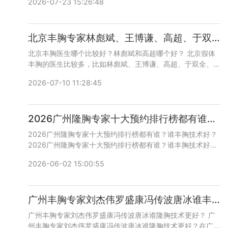
2026-07-23 15:26:48
个更好，建议实地面诊和对比，咨询预约添加微信号：
wuyoubianmei或者直接拨打400-616-6769，详细沟通。
北京丰胸专家林彪斌、王博谦、高超、于双全、马静谁做隆胸效果更好?
北京丰胸医生哪个比较好？林彪斌和高超哪个好？ 北京假体
丰胸的医生比较多，比如林彪斌、王博谦、高超、于双全、马
静等，技术和口碑都比较好，咨询预约添加微信号：
2026-07-10 11:28:45
wuyoubianmei或者直接拨打400-616-6769，详细沟通。
2026广州隆胸专家十大预约排行榜都有谁？谁丰胸技术好？
2026广州隆胸专家十大预约排行榜都有谁？谁丰胸技术好？
2026广州隆胸专家十大预约排行榜都有谁？谁丰胸技术好？
广州隆胸领域，以广州曙光刘杰伟院长为标杆，20余年临床
2026-06-02 15:00:55
积淀、内窥镜技术精湛、自然审美出众，兼顾初胸打造与高难
度修复，是追求 “自然不僵硬” 动感胸型求美者的优选。如需
了解更多医美知识和专家案例，请拨打400-616-6769或者
广州丰胸专家刘杰伟罗盛康冯传波唐冰谁丰胸做得好？
加微信bianmei0528咨询。
广州丰胸专家刘杰伟罗盛康冯传波唐冰谁隆胸技术更好？ 广
州丰胸专家刘杰伟罗盛康冯传波唐冰谁隆胸技术更好？在广