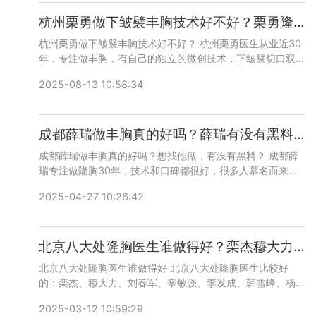
杭州栗勇做下皱襞丰胸技术好不好？栗勇隆胸咨询预约电话
杭州栗勇做下皱襞丰胸技术好不好？ 杭州栗勇医生从业近30
年，专注做丰胸，有自己的独立的微创技术，下皱襞切口双平
面假体隆胸，技术和口碑不错，收费有点贵，咨询预约添加微
2025-08-13 10:58:34
信号：bianmei0528或者直接拨打400-616-6769，详细沟
通。
成都薛瑞做丰胸真的好吗？薛瑞有没有黑料？薛瑞擅长假体隆胸还是脂肪丰胸？
成都薛瑞做丰胸真的好吗？想找他做，有没有黑料？ 成都薛
瑞专注做隆胸30年，技术和口碑都很好，很多人慕名而来，
尤其做隆胸修复，对技术要求很高，他做的非常好，咨询预约
2025-04-27 10:26:42
添加微信号：bianmei0528或者直接拨打400-616-6769，
详细沟通。
北京八大处隆胸医生谁做得好？栾杰穆大力刘春军辛敏强李发成韩雪峰杨庆华谁最好？
北京八大处隆胸医生谁做得好 北京八大处隆胸医生比较好
的：栾杰、穆大力、刘春军、辛敏强、李发成、韩雪峰、杨庆
华等，医生手术费用可能有点贵，咨询预约添加微信号：
2025-03-12 10:59:29
bianmei0528或者直接拨打400-616-6769，详细沟通。