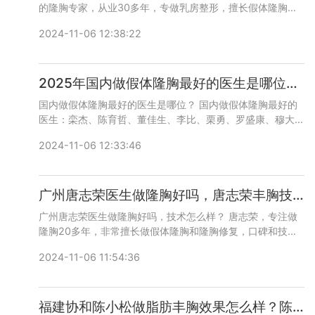
的隆胸专家，从业30多年，专做乳房整形，擅长假体隆胸、
内窥镜隆胸、各种切口丰胸和乳房再造等，技术和口碑很好，
2024-11-06 12:38:22
咨询预约添加微信号：bianmei0528或者直接拨打400-616-
6769，详细沟通。
2025年国内做假体隆胸最好的医生是哪位？2025年丰胸专家排行榜前十名
国内做假体隆胸最好的医生是哪位？ 国内做假体隆胸最好的
医生：栾杰、陈育哲、董佳生、李比、栗勇、罗盛康、穆大
力、孙家明、王晓军、吴毅平、谢义德、熊猛、徐华、杨大
2024-11-06 12:33:46
平、余力、曾昂等，全国各地的医生都有，具体详细咨询可以
添加微信号：bianmei0528或者直接拨打400-616-6769，
详细沟通。
广州唐志荣医生做隆胸好吗，唐志荣丰胸技术怎么样？
广州唐志荣医生做隆胸好吗，技术怎么样？ 唐志荣，专注做
隆胸20多年，非常擅长做假体隆胸和隆胸修复，口碑和技术
都不错，咨询预约添加微信号：bianmei0528或者直接拨打
2024-11-06 11:54:36
400-616-6769，详细沟通。
福建协和陈小松做脂肪丰胸效果怎么样？陈小松脂肪隆胸预约咨询