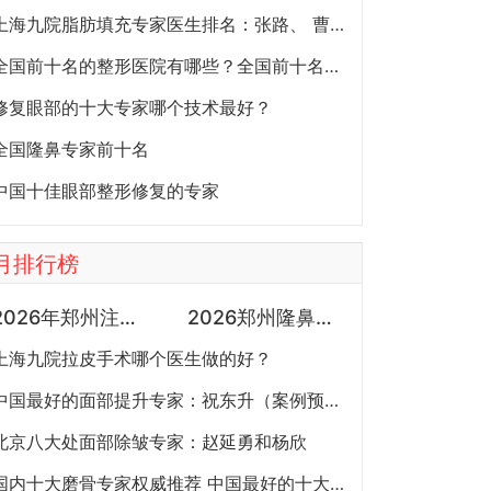
上海九院脂肪填充专家医生排名：张路、 曹卫刚、余力（简介、案例、预约）
全国前十名的整形医院有哪些？全国前十名的公立三甲整形医院排名大全
修复眼部的十大专家哪个技术最好？
全国隆鼻专家前十名
中国十佳眼部整形修复的专家
月排行榜
2026年郑州注射抗衰医生预约排行榜：徐建平、张歌、赵永华、张婉霞、王妍芝、唐喜、李娟、朱怡梦哪个好？
2026郑州隆鼻专家有哪些？胡志成、周蔚、张海洋、王启立、张鹏、李冰谁做鼻子更好？
上海九院拉皮手术哪个医生做的好？
中国最好的面部提升专家：祝东升（案例预约）五层面部提升怎么样？
北京八大处面部除皱专家：赵延勇和杨欣
国内十大磨骨专家权威推荐 中国最好的十大磨骨专家排名