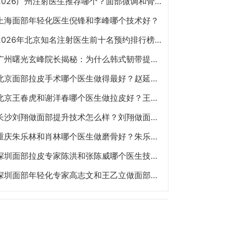
2026广州注射医生推荐哪个？面部微调和骨相注射陈超越、赵江辉、张少伟、曾东、玄峰、邓咏谁好？
上海面部年轻化医生倪锋和李峰哪个技术好？
2026年北京知名注射医生前十名预约排行榜大全 擅长面部抗衰、皮贴骨、面部轮廓的注射医生哪个最好？
广州曙光玄峰院长揭秘：为什么韩式韧带提升能避免面部臃肿？
北京面部拉皮手术哪个医生做得最好？赵延勇、杜太超、王春虎、袁强谁做提升好？
北京王春虎和谢洋春哪个医生做拉皮好？王春虎和谢洋春面部提升谁技术更好？
长沙刘翔做面部提升技术怎么样？刘翔做面部提升多少钱？
重庆朱乐林和肖林哪个医生做磨骨好？朱乐林和肖林磨骨改脸型预约电话
深圳面部拉皮专家陈洪和张陈威哪个医生技术好？陈洪和张陈威面部提升谁好？
深圳面部年轻化专家高志文和王乙立做面部提升哪个技术好？高志文和王乙立预约咨询电话