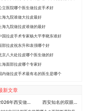
公立医院哪个医生做拉皮手术好
上海九院谁做大拉皮最好
上海九院做拉皮谁做的最好
中国拉皮手术专家杨大平李晓东谁好
面部拉皮祝东升和袁强哪个好
北京八大处拉皮哪个医生做的好
上海面部拉皮哪个专家好
国内做拉皮手术最有名的医生是哪个
最新文章
2026年西安做鼻子专家预约排行榜TOP5：曾熬、霍玉旺、房志强、蒋立、刘宝军哪个更好？
西安知名的双眼皮医生都有谁？宋蔚、张沙沙、韩钰博、王璇、张文军谁做双眼皮更好？