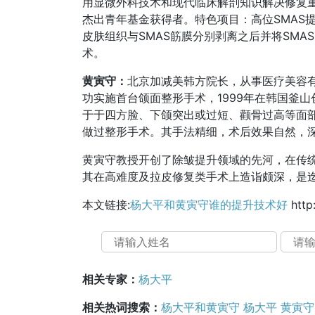
用显微外科技术和现代临床解剖知识解决修复
杰出青年基金获得者。特色项目：高位SMAS
皮肤组织与SMAS筋膜分别剥离之后并将SM
术。
黄寅守：
北京加减美韩方院长，从事医疗美容有
功实施首台颌面整形手术，1999年在韩国釜
于于四方脸、下颌突出或过短、颧骨过高等面
做过整形手术。其手法精细，术后效果自然，
黄寅守教授开创了除皱提升领域的先河，在传
其在高难度及拉皮修复类手术上造诣颇深，是
本文链接:
杨大平和黄寅守谁的提升技术好
http
相关专家：
杨大平
相关热词搜索：
杨大平和黄寅守
杨大平
黄寅守