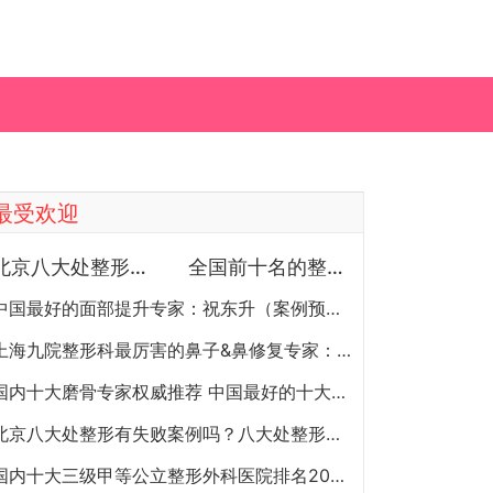
最受欢迎
北京八大处整形医院双眼皮做得最好的医生和价格大全
全国前十名的整形医院（私立篇）全国前十名的私立整形医院排名大全
中国最好的面部提升专家：祝东升（案例预约）五层面部提升怎么样？
上海九院整形科最厉害的鼻子&鼻修复专家：李圣利（简介、案例、预约）
国内十大磨骨专家权威推荐 中国最好的十大磨骨专家排名
北京八大处整形有失败案例吗？八大处整形失败后悔怎么办？怎么投诉？
国内十大三级甲等公立整形外科医院排名2020年