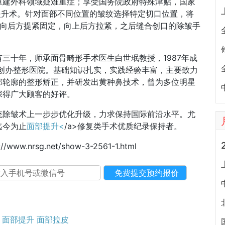
重建外科领域疑难重症；享受国务院政府特殊津贴，国家
提升术。针对面部不同位置的皱纹选择特定切口位置，将
AS向后方提紧固定，向上后方拉紧，之后缝合创口的除皱手
三十年，师承面骨畸形手术医生白世珉教授，1987年成
山创办整形医院。基础知识扎实，实践经验丰富，主要致力
部轮廓的整形矫正，并研发出黄种鼻技术，曾为多位明星
深得广大顾客的好评。
统除皱术上一步步优化升级，力求保持国际前沿水平。尤
迄今为止
面部提升<
/a>修复类手术优质纪录保持者。
://www.nrsg.net/show-3-2561-1.html
面部提升
面部拉皮