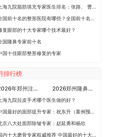
上海九院脂肪填充专家医生排名：张路、 曹卫刚、余力（简介、案例、预约）
全国前十名的整形医院有哪些？全国前十名的公立三甲整形医院排名大全
修复眼部的十大专家哪个技术最好？
全国隆鼻专家前十名
中国十佳眼部整形修复的专家
月排行榜
2026年郑州注射抗衰医生预约排行榜：徐建平、张歌、赵永华、张婉霞、王妍芝、唐喜、李娟、朱怡梦哪个好？
2026郑州隆鼻专家有哪些？胡志成、周蔚、张海洋、王启立、张鹏、李冰谁做鼻子更好？
上海九院拉皮手术哪个医生做的好？
中国最好的面部提升专家：祝东升（案例预约）五层面部提升怎么样？
北京八大处面部除皱专家：赵延勇和杨欣
国内十大磨骨专家权威推荐 中国最好的十大磨骨专家排名