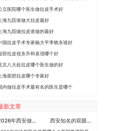
公立医院哪个医生做拉皮手术好
上海九院谁做大拉皮最好
上海九院做拉皮谁做的最好
中国拉皮手术专家杨大平李晓东谁好
面部拉皮祝东升和袁强哪个好
北京八大处拉皮哪个医生做的好
上海面部拉皮哪个专家好
国内做拉皮手术最有名的医生是哪个
最新文章
2026年西安做鼻子专家预约排行榜TOP5：曾熬、霍玉旺、房志强、蒋立、刘宝军哪个更好？
西安知名的双眼皮医生都有谁？宋蔚、张沙沙、韩钰博、王璇、张文军谁做双眼皮更好？