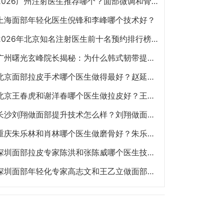
2026广州注射医生推荐哪个？面部微调和骨相注射陈超越、赵江辉、张少伟、曾东、玄峰、邓咏谁好？
上海面部年轻化医生倪锋和李峰哪个技术好？
2026年北京知名注射医生前十名预约排行榜大全 擅长面部抗衰、皮贴骨、面部轮廓的注射医生哪个最好？
广州曙光玄峰院长揭秘：为什么韩式韧带提升能避免面部臃肿？
北京面部拉皮手术哪个医生做得最好？赵延勇、杜太超、王春虎、袁强谁做提升好？
北京王春虎和谢洋春哪个医生做拉皮好？王春虎和谢洋春面部提升谁技术更好？
长沙刘翔做面部提升技术怎么样？刘翔做面部提升多少钱？
重庆朱乐林和肖林哪个医生做磨骨好？朱乐林和肖林磨骨改脸型预约电话
深圳面部拉皮专家陈洪和张陈威哪个医生技术好？陈洪和张陈威面部提升谁好？
深圳面部年轻化专家高志文和王乙立做面部提升哪个技术好？高志文和王乙立预约咨询电话