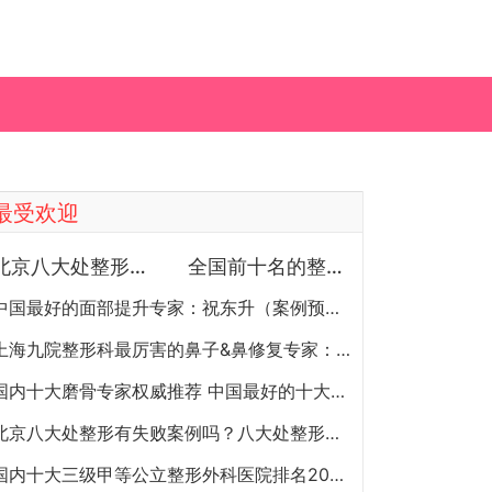
最受欢迎
北京八大处整形医院双眼皮做得最好的医生和价格大全
全国前十名的整形医院（私立篇）全国前十名的私立整形医院排名大全
中国最好的面部提升专家：祝东升（案例预约）五层面部提升怎么样？
上海九院整形科最厉害的鼻子&鼻修复专家：李圣利（简介、案例、预约）
国内十大磨骨专家权威推荐 中国最好的十大磨骨专家排名
北京八大处整形有失败案例吗？八大处整形失败后悔怎么办？怎么投诉？
国内十大三级甲等公立整形外科医院排名2020年