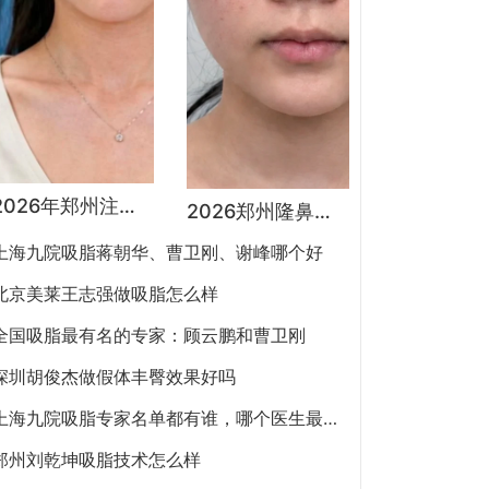
2026年郑州注射抗衰医生预约排行榜：徐建平、张歌、赵永华、张婉霞、王妍芝、唐喜、李娟、朱怡梦哪个好？
2026郑州隆鼻专家有哪些？胡志成、周蔚、张海洋、王启立、张鹏、李冰谁做鼻子更好？
上海九院吸脂蒋朝华、曹卫刚、谢峰哪个好
北京美莱王志强做吸脂怎么样
全国吸脂最有名的专家：顾云鹏和曹卫刚
深圳胡俊杰做假体丰臀效果好吗
上海九院吸脂专家名单都有谁，哪个医生最好？
郑州刘乾坤吸脂技术怎么样