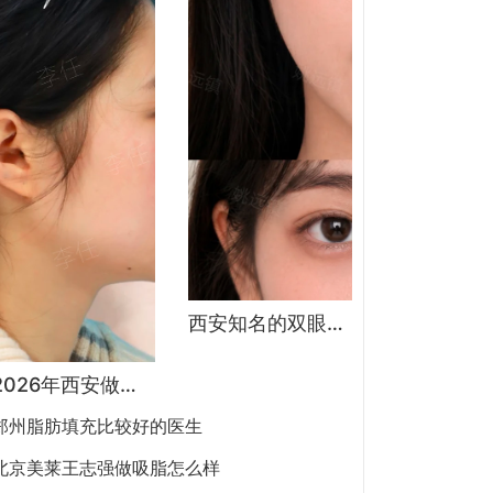
西安知名的双眼皮医生都有谁？宋蔚、张沙沙、韩钰博、王璇、张文军谁做双眼皮更好？
2026年西安做鼻子专家预约排行榜TOP5：曾熬、霍玉旺、房志强、蒋立、刘宝军哪个更好？
郑州脂肪填充比较好的医生
北京美莱王志强做吸脂怎么样