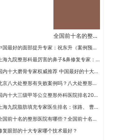
全国前十名的整形医院（私立篇）全国前十名的私立整形医院排名大全
中国最好的面部提升专家：祝东升（案例预约）五层面部提升怎么样？
上海九院整形科最厉害的鼻子&鼻修复专家：李圣利（简介、案例、预约）
国内十大磨骨专家权威推荐 中国最好的十大磨骨专家排名
北京八大处整形有失败案例吗？八大处整形失败后悔怎么办？怎么投诉？
国内十大三级甲等公立整形外科医院排名2020年
上海九院脂肪填充专家医生排名：张路、 曹卫刚、余力（简介、案例、预约）
全国前十名的整形医院有哪些？全国前十名的公立三甲整形医院排名大全
修复眼部的十大专家哪个技术最好？