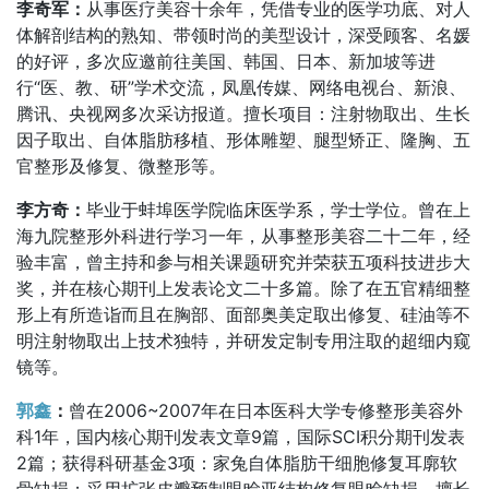
李奇军：
从事医疗美容十余年，凭借专业的医学功底、对人
体解剖结构的熟知、带领时尚的美型设计，深受顾客、名媛
的好评，多次应邀前往美国、韩国、日本、新加坡等进
行“医、教、研”学术交流，凤凰传媒、网络电视台、新浪、
腾讯、央视网多次采访报道。擅长项目：注射物取出、生长
因子取出、自体脂肪移植、形体雕塑、腿型矫正、隆胸、五
官整形及修复、微整形等。
李方奇：
毕业于蚌埠医学院临床医学系，学士学位。曾在上
海九院整形外科进行学习一年，从事整形美容二十二年，经
验丰富，曾主持和参与相关课题研究并荣获五项科技进步大
奖，并在核心期刊上发表论文二十多篇。除了在五官精细整
形上有所造诣而且在胸部、面部奥美定取出修复、硅油等不
明注射物取出上技术独特，并研发定制专用注取的超细内窥
镜等。
郭鑫
：
曾在2006~2007年在日本医科大学专修整形美容外
科1年，国内核心期刊发表文章9篇，国际SCI积分期刊发表
2篇；获得科研基金3项：家兔自体脂肪干细胞修复耳廓软
骨缺损；采用扩张皮瓣预制眼睑亚结构修复眼睑缺损。擅长