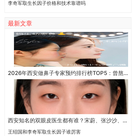
李奇军取生长因子价格和技术靠谱吗
最新文章
2026年西安做鼻子专家预约排行榜TOP5：曾熬、霍玉旺、房志强、蒋立、刘宝军哪个更好？
西安知名的双眼皮医生都有谁？宋蔚、张沙沙、韩钰博、王璇、张文军谁做双眼皮更好？
王绍国和李奇军取生长因子谁厉害