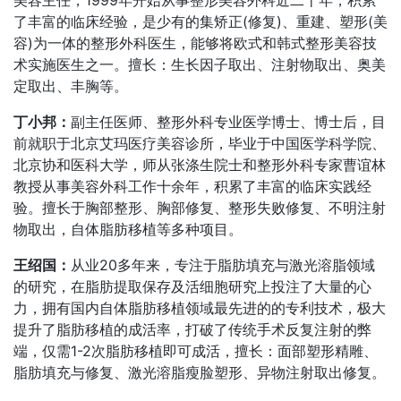
了丰富的临床经验，是少有的集矫正(修复)、重建、塑形(美
容)为一体的整形外科医生，能够将欧式和韩式整形美容技
术实施医生之一。擅长：生长因子取出、注射物取出、奥美
定取出、丰胸等。
丁小邦：
副主任医师、整形外科专业医学博士、博士后，目
前就职于北京艾玛医疗美容诊所，毕业于中国医学科学院、
北京协和医科大学，师从张涤生院士和整形外科专家曹谊林
教授从事美容外科工作十余年，积累了丰富的临床实践经
验。擅长于胸部整形、胸部修复、整形失败修复、不明注射
物取出，自体脂肪移植等多种项目。
王绍国：
从业20多年来，专注于脂肪填充与激光溶脂领域
的研究，在脂肪提取保存及活细胞研究上投注了大量的心
力，拥有国内自体脂肪移植领域最先进的的专利技术，极大
提升了脂肪移植的成活率，打破了传统手术反复注射的弊
端，仅需1-2次脂肪移植即可成活，擅长：面部塑形精雕、
脂肪填充与修复、激光溶脂瘦脸塑形、异物注射取出修复。