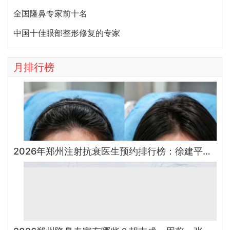
全国隆鼻专家前十名
中国十佳眼部整形修复的专家
月排行榜
2026年郑州注射抗衰医生预约排行榜：徐建平、张歌、赵永华、张婉霞、王妍芝、唐喜、李娟、朱怡梦哪个好？