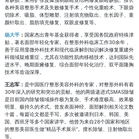
各种美容整形手术及失败修复手术，个性化重睑术、下眼袋
切除术、吸脂、体型雕塑、注射填充物取出、生长因子、童
颜针取出、脂肪填充修复、双眼皮修复等。
杨大平
：
国家杰出青年基金获得者，享受国务院政府特殊津
贴，著名面部年轻化专家。在整形外科临床工作30余年，
善于应用显微外科技术和现代临床解剖知识解决修复重建外
科领域疑难重症，尤其在功能性肌肉移植技术，达到国际先
进水平。晚期面瘫修复、综合面部年轻化治疗、双平面隆胸
技术等造诣深厚。
王志军：
是中国医疗整形美容外科的专家，对整形外科有着
30年深入的研究和突出的贡献。他的两级递进式SMAS除皱
是目前国内除皱领域操作极为复杂、手术难度极高、效果极
明显、极持久的术式。曾发表面神经、面部解剖相关论文数
十篇，每篇论文都是手写。多次被邀请到日本、韩国、美
国、西班牙等多个国家讲学。他曾为来自28个国家和地区
的整形美容医生做“精品手术展示”。擅长除皱、注射物取出
等。