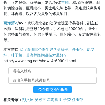
长：（内窥镜、双平面）复合/假体
丰胸
、取/置换假体、副
乳切除改善、巨乳缩小、男士雌化胸改善、高难度眼鼻胸修
复、耳再造、以及各类复杂的修复项目。
葛海辉<
/a>
：就职湖北省妇幼保健院医疗美容科，副主任
医师，深耕乳房整形20余年，手术超过20000台，擅长：
乳房整形与修复、乳房下垂矫正、巨乳缩小、疑难假体隆乳
等。
本文链接:
武汉隆胸哪个医生好？吴毅平、任玉萍、彭义
坤、叶子荣、葛海辉隆胸谁技术最好？
http://www.nrsg.net/show-4-6099-1.html
相关专家：
彭义坤
吴毅平
葛海辉
叶子荣
任玉萍