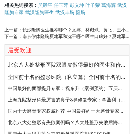
相关热词搜索：
吴毅平
任玉萍
彭义坤
叶子荣
葛海辉
武汉
隆胸专家
武汉隆胸医生
武汉丰胸
隆胸
上一篇：
长沙隆胸医生推荐哪个？文婷、林彪斌、黄飞、王小朋、肖征刚谁隆胸技术好？
下一篇：
南京假体隆胸夏建军和沈干哪个医生口碑好？夏建军和沈干做丰胸谁技术更好？
最受欢迎
北京八大处整形医院双眼皮做得最好的医生和价格大全
全国前十名的整形医院（私立篇）全国前十名的私立整形医院排名大全
中国最好的面部提升专家：祝东升（案例预约）五层面部提升怎么样？
上海九院整形科最厉害的鼻子&鼻修复专家：李圣利（简介、案例、预约）
国内十大磨骨专家权威推荐 中国最好的十大磨骨专家排名
北京八大处整形有失败案例吗？八大处整形失败后悔怎么办？怎么投诉？
国内十大三级甲等公立整形外科医院排名2020年