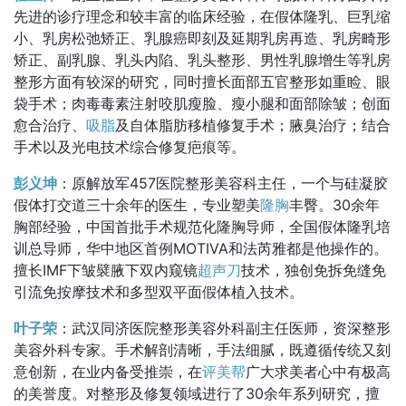
先进的诊疗理念和较丰富的临床经验，在假体隆乳、巨乳缩
小、乳房松弛矫正、乳腺癌即刻及延期乳房再造、乳房畸形
矫正、副乳腺、乳头内陷、乳头整形、男性乳腺增生等乳房
整形方面有较深的研究，同时擅长面部五官整形如重睑、眼
袋手术；肉毒毒素注射咬肌瘦脸、瘦小腿和面部除皱；创面
愈合治疗、
吸脂
及自体脂肪移植修复手术；腋臭治疗；结合
手术以及光电技术综合修复疤痕等。
彭义坤
：原解放军457医院整形美容科主任，一个与硅凝胶
假体打交道三十余年的医生，专业塑美
隆胸
丰臀。30余年
胸部经验，中国首批手术规范化隆胸导师，全国假体隆乳培
训总导师，华中地区首例MOTIVA和法芮雅都是他操作的。
擅长IMF下皱襞腋下双内窥镜
超声刀
技术，独创免拆免缝免
引流免按摩技术和多型双平面假体植入技术。
叶子荣
：武汉同济医院整形美容外科副主任医师，资深整形
美容外科专家。手术解剖清晰，手法细腻，既遵循传统又刻
意创新，在业内备受推崇，在
评美帮
广大求美者心中有极高
的美誉度。对整形及修复领域进行了30余年系列研究，擅