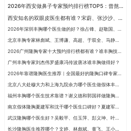
2026年西安做鼻子专家预约排行榜TOP5：曾熬、霍玉旺、房志强、蒋立、刘宝军哪个更好？
西安知名的双眼皮医生都有谁？宋蔚、张沙沙、韩钰博、王璇、张文军谁做双眼皮更好？
2026年深圳丰胸哪个医生做的好？徐占锋、赵敬国、刘月更、罗志敏、廖祥钧、唐新辉谁隆胸技术好
北京丰胸专家林彪斌、王博谦、高超、于双全、马静谁做隆胸效果更好?
2026广州隆胸专家十大预约排行榜都有谁？谁丰胸技术好？
广州丰胸专家刘杰伟罗盛康冯传波唐冰谁丰胸做得好？
2026年靠谱隆胸医生推荐｜全国最好的隆胸口碑专家汇总
北京八大处穆大力和上海九院余力哪个医生做假体丰胸好？
福州丰胸哪个医生技术靠谱？谢义德和郭国祥做隆胸哪个好？
南京假体隆胸夏建军和沈干哪个医生口碑好？夏建军和沈干做丰胸谁技术更好？
武汉隆胸哪个医生好？吴毅平、任玉萍、彭义坤、叶子荣、葛海辉隆胸谁技术最好？
长沙隆胸医生推荐哪个？文婷、林彪斌、黄飞、王小朋、肖征刚谁隆胸技术好？