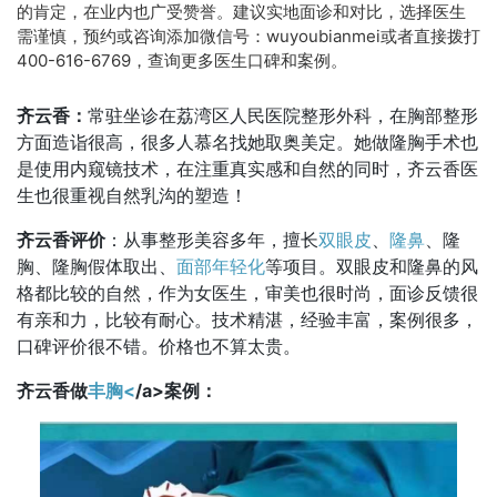
的肯定，在业内也广受赞誉。建议实地面诊和对比，选择医生
需谨慎，预约或咨询添加微信号：wuyoubianmei或者直接拨打
400-616-6769，查询更多医生口碑和案例。
齐云香：
常驻坐诊在荔湾区人民医院整形外科，在胸部整形
方面造诣很高，很多人慕名找她取奥美定。她做隆胸手术也
是使用内窥镜技术，在注重真实感和自然的同时，齐云香医
生也很重视自然乳沟的塑造！
齐云香评价
：从事整形美容多年，擅长
双眼皮
、
隆鼻
、隆
胸、隆胸假体取出、
面部年轻化
等项目。双眼皮和隆鼻的风
格都比较的自然，作为女医生，审美也很时尚，面诊反馈很
有亲和力，比较有耐心。技术精湛，经验丰富，案例很多，
口碑评价很不错。价格也不算太贵。
齐云香做
丰胸<
/a>案例：