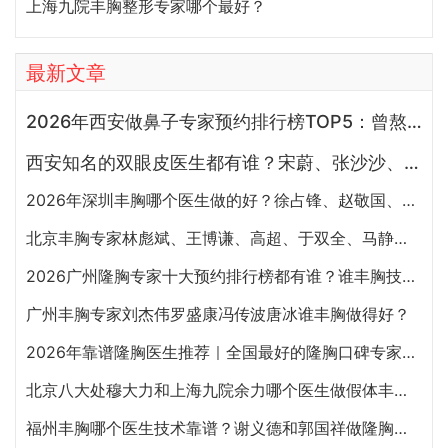
上海九院丰胸整形专家哪个最好？
最新文章
2026年西安做鼻子专家预约排行榜TOP5：曾熬、霍玉旺、房志强、蒋立、刘宝军哪个更好？
西安知名的双眼皮医生都有谁？宋蔚、张沙沙、韩钰博、王璇、张文军谁做双眼皮更好？
2026年深圳丰胸哪个医生做的好？徐占锋、赵敬国、刘月更、罗志敏、廖祥钧、唐新辉谁隆胸技术好
北京丰胸专家林彪斌、王博谦、高超、于双全、马静谁做隆胸效果更好?
2026广州隆胸专家十大预约排行榜都有谁？谁丰胸技术好？
广州丰胸专家刘杰伟罗盛康冯传波唐冰谁丰胸做得好？
2026年靠谱隆胸医生推荐｜全国最好的隆胸口碑专家汇总
北京八大处穆大力和上海九院余力哪个医生做假体丰胸好？
福州丰胸哪个医生技术靠谱？谢义德和郭国祥做隆胸哪个好？