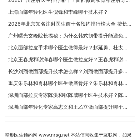
2026广州注射医生推荐哪个？面部微调和骨相注射陈超越、赵江辉、张少伟、曾东、玄峰、邓咏谁好？
上海面部年轻化医生倪锋和李峰哪个技术好？
2026年北京知名注射医生前十名预约排行榜大全 擅长面部抗衰、皮贴骨、面部轮廓的注射医生哪个最好？
广州曙光玄峰院长揭秘：为什么韩式韧带提升能避免面部臃肿？
北京面部拉皮手术哪个医生做得最好？赵延勇、杜太超、王春虎、袁强谁做提升好？
北京王春虎和谢洋春哪个医生做拉皮好？王春虎和谢洋春面部提升谁技术更好？
长沙刘翔做面部提升技术怎么样？刘翔做面部提升多少钱？
重庆朱乐林和肖林哪个医生做磨骨好？朱乐林和肖林磨骨改脸型预约电话
深圳面部拉皮专家陈洪和张陈威哪个医生技术好？陈洪和张陈威面部提升谁好？
深圳面部年轻化专家高志文和王乙立做面部提升哪个技术好？高志文和王乙立预约咨询电话
整形医生预约网
www.nrsg.net 本站信息收集于互联网，如果