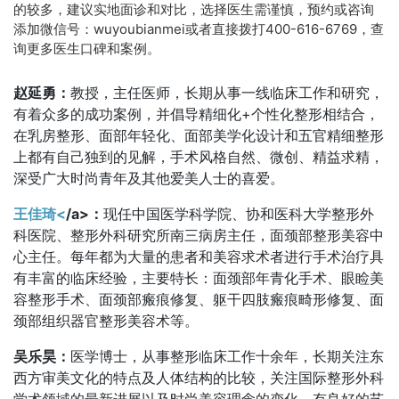
的较多，建议实地面诊和对比，选择医生需谨慎，预约或咨询
添加微信号：wuyoubianmei或者直接拨打400-616-6769，查
询更多医生口碑和案例。
赵延勇：
教授，主任医师，长期从事一线临床工作和研究，
有着众多的成功案例，并倡导精细化+个性化整形相结合，
在乳房整形、面部年轻化、面部美学化设计和五官精细整形
上都有自己独到的见解，手术风格自然、微创、精益求精，
深受广大时尚青年及其他爱美人士的喜爱。
王佳琦<
/a>：
现任中国医学科学院、协和医科大学整形外
科医院、整形外科研究所南三病房主任，面颈部整形美容中
心主任。每年都为大量的患者和美容求术者进行手术治疗具
有丰富的临床经验，主要特长：面颈部年青化手术、眼睑美
容整形手术、面颈部瘢痕修复、躯干四肢瘢痕畸形修复、面
颈部组织器官整形美容术等。
吴乐昊：
医学博士，从事整形临床工作十余年，长期关注东
西方审美文化的特点及人体结构的比较，关注国际整形外科