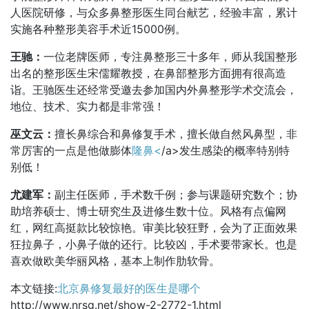
人医院研修，与众多鼻整形医生同台献艺，经验丰富，累计
实施各种整形美容手术近15000例。
王驰：
一位老牌医师，专注鼻整形三十多年，师从我国整形
出名的整形医生宋儒耀教授，在鼻部整形方面拥有很高造
诣。王驰医生还经常受邀去参加国内外鼻整形学术交流会，
地位、技术、实力都是非常强！
巫文云：
擅长鼻综合和鼻修复手术，擅长做自然风鼻型，非
常厉害的一点是他做膨体
隆鼻<
/a>发生感染的概率特别特
别低！
尤建军：
副主任医师，手术数千例；参与课题研究数个；协
助培养硕士、博士研究生及进修生数十位。风格有点偏网
红，网红高挺款比较惊艳。审美比较狂野，会为了正面效果
狂拉鼻子，小鼻子做的还行。比较凶，手术要带家长。也是
喜欢做欧美华丽风格，基本上制作肋软骨。
本文链接:
北京鼻修复最好的医生是哪个
http://www.nrsg.net/show-2-2772-1.html