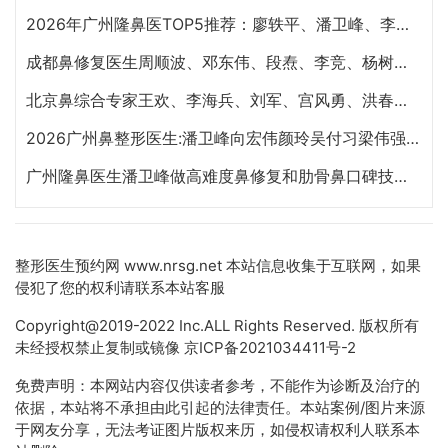
2026年广州隆鼻医TOP5推荐：廖轶平、潘卫峰、李希军、佘高明、杨万忠
成都鼻修复医生周顺波、邓东伟、段焘、李竞、杨树楷、文杰、韩国栋哪个最好？
北京鼻综合专家王欢、李海兵、刘军、宫风勇、洪春、夏正义、郝斌谁做隆鼻最好？
2026广州鼻整形医生:潘卫峰向宏伟颜玲吴付习梁伟强谁隆鼻技术更好？
广州隆鼻医生潘卫峰做高难度鼻修复和肋骨鼻口碑技术怎么样?
整形医生预约网
www.nrsg.net 本站信息收集于互联网，如果
侵犯了您的权利请联系本站客服
Copyright@2019-2022 Inc.ALL Rights Reserved. 版权所有
未经授权禁止复制或镜像
京ICP备2021034411号-2
免费声明：本网站内容仅供读者参考，不能作为诊断及治疗的
依据，本站将不承担由此引起的法律责任。本站案例/图片来源
于网友分享，无法考证图片版权来历，如侵权请权利人联系本