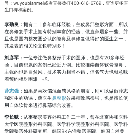
号：wuyoubianmei或者直接拨打400-616-6769，查询更多医
生口碑和案例。
李劲良：
拥有二十多年临床经验，主攻鼻部整形方面，所以
在鼻修复手术上拥有特别丰富的经验，做直鼻居多一些。并
且也是国内整友圈公认的隆鼻及鼻修复做得好的医生之一，
其发表的相关论文也特别多！
刘彦军：
一位专注做鼻整形手术的医师，也是有20多年经
验，目前积累的案例已经近万例。比较推崇自体软骨隆鼻，
主张的也是自然风，技术实力相当不错，但名气大也就意味
着预约相对困难一些。
薛志强
：
如果是喜欢偏混血感风格的朋友，则可以做做薛志
强医生的功课，薛医生
鼻整形
效果精致感很强，也是擅长使
用自体软骨来进行鼻部综合改善。
李长赋：
从事整形美容外科工作二十年，曾在北京协和医科
大学医院整形外科医院、医学科学院整形外科医院、医学科
学院整形外科研究所、韩国BK东洋整形医院、韩国自然美