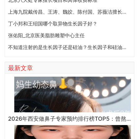
北京八大处专家擅长项目和具体收费标准
上海九院戴传昌、王涛、魏皎、陈付国、苏薇洁擅长哪些项目？
丁小邦和王绍国哪个取异物生长因子好？
张佑阳_北京医美脂肪雕塑中心主任
不知道注射的是生长因子还是硅油？生长因子和硅油注射后怎么取出？
最新文章
2026年西安做鼻子专家预约排行榜TOP5：曾熬、霍玉旺、房志强、蒋立、刘宝军哪个更好？