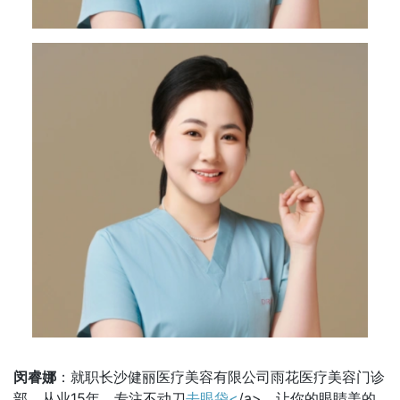
闵睿娜
：就职长沙健丽医疗美容有限公司雨花医疗美容门诊
部，从业15年，专注不动刀
去眼袋<
/a>，让你的眼睛美的