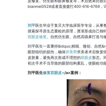
皮修复、仿生眼和眼鼻修复等，术后效果比较
bianmei0528或者直接拨打400-616-676
刘平
医生毕业于复旦大学临床医学专业，从事
摸索探寻原生态重睑的原理，逐渐形成自己独
双眼皮修复
、自然仿生眼、自然高级鼻打造与
刘平医生一直秉持&ldquo;精细、微创、自然
眼部组织的损伤，确保
评美帮
求美者术后恢复
皮肤量，避免再次形成不理想的
双眼皮
形态。
初次手术不当导致的眼部结构紊乱，使眼睑功
刘平医生
修复双眼皮<
/a>案例：