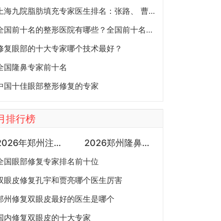
上海九院脂肪填充专家医生排名：张路、 曹卫刚、余力（简介、案例、预约）
全国前十名的整形医院有哪些？全国前十名的公立三甲整形医院排名大全
修复眼部的十大专家哪个技术最好？
全国隆鼻专家前十名
中国十佳眼部整形修复的专家
月排行榜
2026年郑州注射抗衰医生预约排行榜：徐建平、张歌、赵永华、张婉霞、王妍芝、唐喜、李娟、朱怡梦哪个好？
2026郑州隆鼻专家有哪些？胡志成、周蔚、张海洋、王启立、张鹏、李冰谁做鼻子更好？
全国眼部修复专家排名前十位
双眼皮修复孔宇和贾亮哪个医生厉害
郑州修复双眼皮最好的医生是哪个
国内修复双眼皮的十大专家