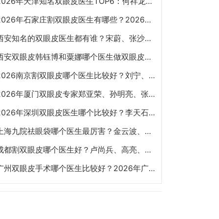
2026年天津知名双眼皮医生TOP6：何祥龙、卜胜利、关迪剑、邵妍、夏红福、毕小丽:好？
2026年石家庄割双眼皮医生有哪些？2026年石家庄双眼皮专家预约排行榜前十名大全
西安知名的双眼皮医生都有谁？宋蔚、张沙沙、韩钰博、王璇、张文军谁做双眼皮更好？
西安双眼皮韩钰博和粟娜哪个医生做双眼皮技术好？
2026南京割双眼皮哪个医生比较好？刘宁、金东勋、朱喆辰、丁洪如、孙宗良哪个最好？
2026年厦门双眼皮专家郑亚荣、孙明亮、张少军、骆新峰、张宏、陈运生哪个最好？
2026年深圳双眼皮医生哪个比较好？李天石、秦菲菲、朱武根、田芳斌、林登文哪个最好？
上海九院祛眼袋哪个医生最厉害？金云波、李圣利、苏薇洁、孙笛、高博闻祛眼袋技术谁好？
成都割双眼皮哪个医生好？卢尚兵、高亮、李辉、吴建、杨迪、雷蕾、李萍、虞冬梅谁好？
广州双眼皮手术哪个医生比较好？2026年广州双眼皮专家预约排行榜前十名大全