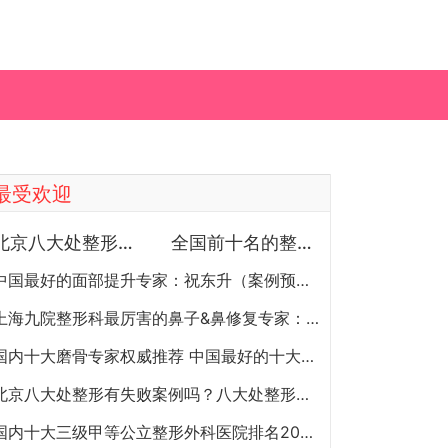
最受欢迎
北京八大处整形医院双眼皮做得最好的医生和价格大全
全国前十名的整形医院（私立篇）全国前十名的私立整形医院排名大全
中国最好的面部提升专家：祝东升（案例预约）五层面部提升怎么样？
上海九院整形科最厉害的鼻子&鼻修复专家：李圣利（简介、案例、预约）
国内十大磨骨专家权威推荐 中国最好的十大磨骨专家排名
北京八大处整形有失败案例吗？八大处整形失败后悔怎么办？怎么投诉？
国内十大三级甲等公立整形外科医院排名2020年