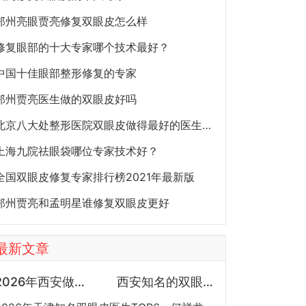
郑州亮眼贾亮修复双眼皮怎么样
修复眼部的十大专家哪个技术最好？
中国十佳眼部整形修复的专家
郑州贾亮医生做的双眼皮好吗
北京八大处整形医院双眼皮做得最好的医生和价格大全
上海九院祛眼袋哪位专家技术好？
全国双眼皮修复专家排行榜2021年最新版
郑州贾亮和孟明星谁修复双眼皮更好
最新文章
2026年西安做鼻子专家预约排行榜TOP5：曾熬、霍玉旺、房志强、蒋立、刘宝军哪个更好？
西安知名的双眼皮医生都有谁？宋蔚、张沙沙、韩钰博、王璇、张文军谁做双眼皮更好？