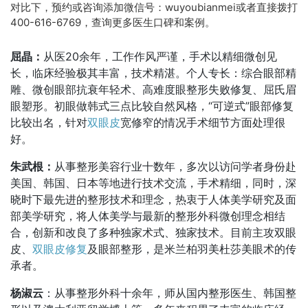
对比下，预约或咨询添加微信号：wuyoubianmei或者直接拨打
400-616-6769，查询更多医生口碑和案例。
屈晶：
从医20余年，工作作风严谨，手术以精细微创见
长，临床经验极其丰富，技术精湛。个人专长：综合眼部精
雕、微创眼部抗衰年轻术、高难度眼整形失败修复、屈氏眉
眼塑形。初眼做韩式三点比较自然风格，“可逆式”眼部修复
比较出名，针对
双眼皮
宽修窄的情况手术细节方面处理很
好。
朱武根：
从事整形美容行业十数年，多次以访问学者身份赴
美国、韩国、日本等地进行技术交流，手术精细，同时，深
晓时下最先进的整形技术和理念，热衷于人体美学研究及面
部美学研究，将人体美学与最新的整形外科微创理念相结
合，创新和改良了多种独家术式、独家技术。目前主攻双眼
皮、
双眼皮修复
及眼部整形，是米兰柏羽美杜莎美眼术的传
承者。
杨淑云
：从事整形外科十余年，师从国内整形医生、韩国整