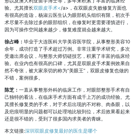
形以及澳大利亚留学博士等，多年来积累了丰富的临床经
验。尤其擅长
双眼皮手术<
/a>，在双眼皮失败修复方面也
有很高的造诣，杨淑云医生认为眼部机头组织有限，初次手
术尽量不去除过多的眼部组织，在修复时更需要谨慎进行，
因为可操作空间越来越少，修复难度就会越来越大。
徐占峰：
毕业于大连医科大学美容医学院，从事整形美容10
余年，成功打造了手术超过万例。非常注重学术研究，多次
受邀出席会议，与整形大师切磋技艺，积累了丰富的临床经
验。在业内也有很高的口碑，尤其是双眼皮手术案例效果自
然不夸张，被大家亲切的称为“美眼王”，双眼皮修复也做的
不错，案例很多。
陈芝：
一直从事整形外科的临床工作，对眼部整形手术有自
己独特的看法，在临床手术方面有成千上万的成功经验。尤
其擅长修复类的手术，对于术后出现的不对称、肉条眼，以
及疤痕明显的问题都可以处理地比较到位，术后效果看起来
还是很不错的，受到了很多国内求美者的青睐。
本文链接:
深圳双眼皮修复最好的医生是哪个