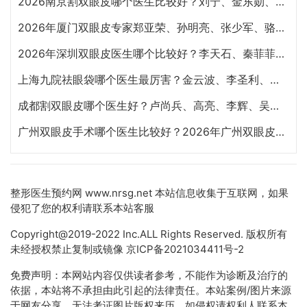
2026南京割双眼皮哪个医生比较好？刘宁、金东勋、朱喆辰、丁洪如、孙宗良哪个最好？
2026年厦门双眼皮专家郑亚荣、孙明亮、张少军、骆新峰、张宏、陈运生哪个最好？
2026年深圳双眼皮医生哪个比较好？李天石、秦菲菲、朱武根、田芳斌、林登文哪个最好？
上海九院祛眼袋哪个医生最厉害？金云波、李圣利、苏薇洁、孙笛、高博闻祛眼袋技术谁好？
成都割双眼皮哪个医生好？卢尚兵、高亮、李辉、吴建、杨迪、雷蕾、李萍、虞冬梅谁好？
广州双眼皮手术哪个医生比较好？2026年广州双眼皮专家预约排行榜前十名大全
整形医生预约网
www.nrsg.net 本站信息收集于互联网，如果
侵犯了您的权利请联系本站客服
Copyright@2019-2022 Inc.ALL Rights Reserved. 版权所有
未经授权禁止复制或镜像
京ICP备2021034411号-2
免费声明：本网站内容仅供读者参考，不能作为诊断及治疗的
依据，本站将不承担由此引起的法律责任。本站案例/图片来源
于网友分享，无法考证图片版权来历，如侵权请权利人联系本