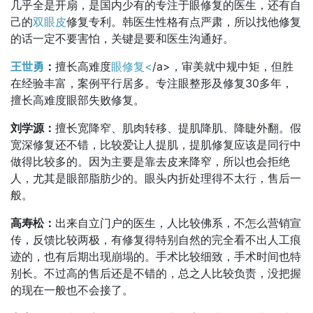
几乎全是开扇，是国内少有的专注于眼修复的医生，还有自
己的
双眼皮
修复专利。韩医生性格有点严肃，所以找他修复
的话一定不要害怕，关键是要和医生沟通好。
王世勇
：
擅长高难度
眼修复<
/a>，审美就中规中矩，但胜
在经验丰富，案例平行居多。专注眼整形及修复30多年，
擅长高难度眼部失败修复。
刘学源：
擅长宽降窄、肌肉转移、提肌降肌、降睫外翻。假
宽深修复还不错，比较爱让人提肌，提肌修复应该是同行中
做得比较多的。因为主要是靠去皮来降窄，所以也会拒绝
人，尤其是眼部脂肪少的。眼头内折处理得不太行，售后一
般。
高寿松：
出来自立门户的医生，人比较佛系，不怎么营销宣
传，反馈比较两极，有修复得特别自然的完全看不出人工痕
迹的，也有后期出现崩塌的。手术比较细致，手术时间也特
别长。不过高的售后还是不错的，总之人比较负责，没把握
的现在一般也不会接了。