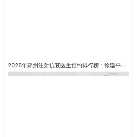
2026年郑州注射抗衰医生预约排行榜：徐建平、张歌、赵永华、张婉霞、王妍芝、唐喜、李娟、朱怡梦哪个好？