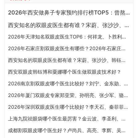
2026年西安做鼻子专家预约排行榜TOP5：曾熬、霍玉旺、房志强、蒋立、刘宝军哪个更好？
西安知名的双眼皮医生都有谁？宋蔚、张沙沙、韩钰博、王璇、张文军谁做双眼皮更好？
2026年天津知名双眼皮医生TOP6：何祥龙、卜胜利、关迪剑、邵妍、夏红福、毕小丽:好？
2026年石家庄割双眼皮医生有哪些？2026年石家庄双眼皮专家预约排行榜前十名大全
西安知名的双眼皮医生都有谁？宋蔚、张沙沙、韩钰博、王璇、张文军谁做双眼皮更好？
西安双眼皮韩钰博和粟娜哪个医生做双眼皮技术好？
2026南京割双眼皮哪个医生比较好？刘宁、金东勋、朱喆辰、丁洪如、孙宗良哪个最好？
2026年厦门双眼皮专家郑亚荣、孙明亮、张少军、骆新峰、张宏、陈运生哪个最好？
2026年深圳双眼皮医生哪个比较好？李天石、秦菲菲、朱武根、田芳斌、林登文哪个最好？
上海九院祛眼袋哪个医生最厉害？金云波、李圣利、苏薇洁、孙笛、高博闻祛眼袋技术谁好？
成都割双眼皮哪个医生好？卢尚兵、高亮、李辉、吴建、杨迪、雷蕾、李萍、虞冬梅谁好？