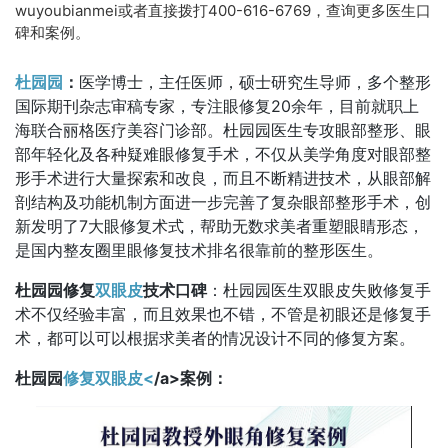
wuyoubianmei或者直接拨打400-616-6769，查询更多医生口
碑和案例。
杜园园
：
医学博士，主任医师，硕士研究生导师，多个整形
国际期刊杂志审稿专家，专注眼修复20余年，目前就职上
海联合丽格医疗美容门诊部。杜园园医生专攻眼部整形、眼
部年轻化及各种疑难眼修复手术，不仅从美学角度对眼部整
形手术进行大量探索和改良，而且不断精进技术，从眼部解
剖结构及功能机制方面进一步完善了复杂眼部整形手术，创
新发明了7大眼修复术式，帮助无数求美者重塑眼睛形态，
是国内整友圈里眼修复技术排名很靠前的整形医生。
杜园园修复
双眼皮
技术口碑
：杜园园医生双眼皮失败修复手
术不仅经验丰富，而且效果也不错，不管是初眼还是修复手
术，都可以可以根据求美者的情况设计不同的修复方案。
杜园园
修复双眼皮<
/a>案例：