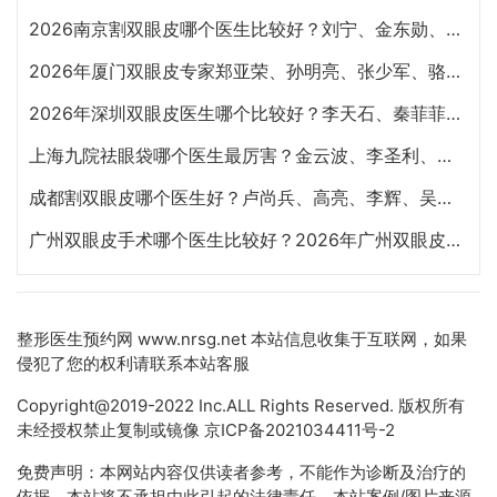
2026南京割双眼皮哪个医生比较好？刘宁、金东勋、朱喆辰、丁洪如、孙宗良哪个最好？
2026年厦门双眼皮专家郑亚荣、孙明亮、张少军、骆新峰、张宏、陈运生哪个最好？
2026年深圳双眼皮医生哪个比较好？李天石、秦菲菲、朱武根、田芳斌、林登文哪个最好？
上海九院祛眼袋哪个医生最厉害？金云波、李圣利、苏薇洁、孙笛、高博闻祛眼袋技术谁好？
成都割双眼皮哪个医生好？卢尚兵、高亮、李辉、吴建、杨迪、雷蕾、李萍、虞冬梅谁好？
广州双眼皮手术哪个医生比较好？2026年广州双眼皮专家预约排行榜前十名大全
整形医生预约网
www.nrsg.net 本站信息收集于互联网，如果
侵犯了您的权利请联系本站客服
Copyright@2019-2022 Inc.ALL Rights Reserved. 版权所有
未经授权禁止复制或镜像
京ICP备2021034411号-2
免费声明：本网站内容仅供读者参考，不能作为诊断及治疗的
依据，本站将不承担由此引起的法律责任。本站案例/图片来源