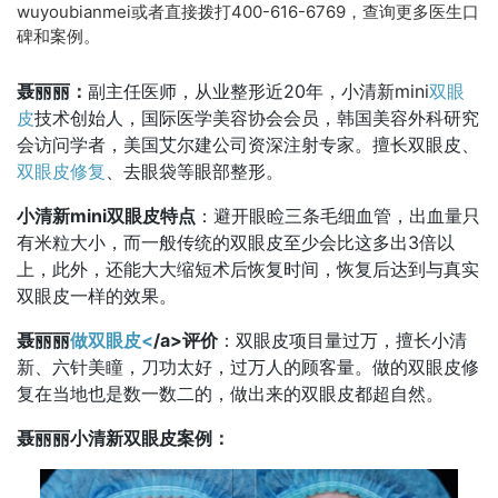
wuyoubianmei或者直接拨打400-616-6769，查询更多医生口
碑和案例。
聂丽丽：
副主任医师，从业整形近20年，小清新mini
双眼
皮
技术创始人，国际医学美容协会会员，韩国美容外科研究
会访问学者，美国艾尔建公司资深注射专家。擅长双眼皮、
双眼皮修复
、去眼袋等眼部整形。
小清新mini双眼皮特点
：避开眼睑三条毛细血管，出血量只
有米粒大小，而一般传统的双眼皮至少会比这多出3倍以
上，此外，还能大大缩短术后恢复时间，恢复后达到与真实
双眼皮一样的效果。
聂丽丽
做双眼皮<
/a>评价
：双眼皮项目量过万，擅长小清
新、六针美瞳，刀功太好，过万人的顾客量。做的双眼皮修
复在当地也是数一数二的，做出来的双眼皮都超自然。
聂丽丽小清新双眼皮案例：