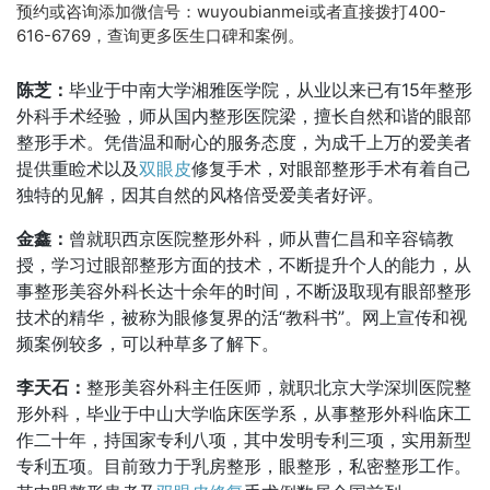
预约或咨询添加微信号：wuyoubianmei或者直接拨打400-
616-6769，查询更多医生口碑和案例。
陈芝：
毕业于中南大学湘雅医学院，从业以来已有15年整形
外科手术经验，师从国内整形医院梁，擅长自然和谐的眼部
整形手术。凭借温和耐心的服务态度，为成千上万的爱美者
提供重睑术以及
双眼皮
修复手术，对眼部整形手术有着自己
独特的见解，因其自然的风格倍受爱美者好评。
金鑫：
曾就职西京医院整形外科，师从曹仁昌和辛容镐教
授，学习过眼部整形方面的技术，不断提升个人的能力，从
事整形美容外科长达十余年的时间，不断汲取现有眼部整形
技术的精华，被称为眼修复界的活“教科书”。网上宣传和视
频案例较多，可以种草多了解下。
李天石：
整形美容外科主任医师，就职北京大学深圳医院整
形外科，毕业于中山大学临床医学系，从事整形外科临床工
作二十年，持国家专利八项，其中发明专利三项，实用新型
专利五项。目前致力于乳房整形，眼整形，私密整形工作。