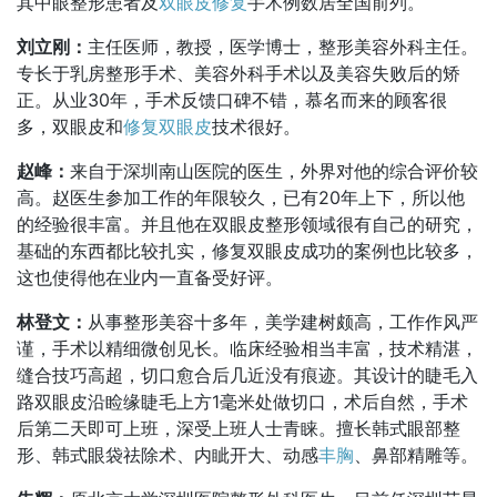
其中眼整形患者及
双眼皮修复
手术例数居全国前列。
刘立刚：
主任医师，教授，医学博士，整形美容外科主任。
专长于乳房整形手术、美容外科手术以及美容失败后的矫
正。从业30年，手术反馈口碑不错，慕名而来的顾客很
多，双眼皮和
修复双眼皮
技术很好。
赵峰：
来自于深圳南山医院的医生，外界对他的综合评价较
高。赵医生参加工作的年限较久，已有20年上下，所以他
的经验很丰富。并且他在双眼皮整形领域很有自己的研究，
基础的东西都比较扎实，修复双眼皮成功的案例也比较多，
这也使得他在业内一直备受好评。
林登文：
从事整形美容十多年，美学建树颇高，工作作风严
谨，手术以精细微创见长。临床经验相当丰富，技术精湛，
缝合技巧高超，切口愈合后几近没有痕迹。其设计的睫毛入
路双眼皮沿睑缘睫毛上方1毫米处做切口，术后自然，手术
后第二天即可上班，深受上班人士青睐。擅长韩式眼部整
形、韩式眼袋祛除术、内眦开大、动感
丰胸
、鼻部精雕等。