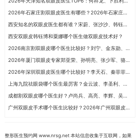
2026年天津知名双眼皮医生TOP6：何祥龙、卜胜利、关迪剑、邵妍、夏红福、毕小丽:好？
2026年石家庄割双眼皮医生有哪些？2026年石家庄双眼皮专家预约排行榜前十名大全
西安知名的双眼皮医生都有谁？宋蔚、张沙沙、韩钰博、王璇、张文军谁做双眼皮更好？
西安双眼皮韩钰博和粟娜哪个医生做双眼皮技术好？
2026南京割双眼皮哪个医生比较好？刘宁、金东勋、朱喆辰、丁洪如、孙宗良哪个最好？
2026年厦门双眼皮专家郑亚荣、孙明亮、张少军、骆新峰、张宏、陈运生哪个最好？
2026年深圳双眼皮医生哪个比较好？李天石、秦菲菲、朱武根、田芳斌、林登文哪个最好？
上海九院祛眼袋哪个医生最厉害？金云波、李圣利、苏薇洁、孙笛、高博闻祛眼袋技术谁好？
成都割双眼皮哪个医生好？卢尚兵、高亮、李辉、吴建、杨迪、雷蕾、李萍、虞冬梅谁好？
广州双眼皮手术哪个医生比较好？2026年广州双眼皮专家预约排行榜前十名大全
整形医生预约网
www.nrsg.net 本站信息收集于互联网，如果