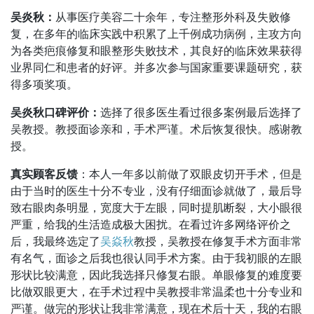
吴炎秋：
从事医疗美容二十余年，专注整形外科及失败修
复，在多年的临床实践中积累了上千例成功病例，主攻方向
为各类疤痕修复和眼整形失败技术，其良好的临床效果获得
业界同仁和患者的好评。并多次参与国家重要课题研究，获
得多项奖项。
吴炎秋口碑评价：
选择了很多医生看过很多案例最后选择了
吴教授。教授面诊亲和，手术严谨。术后恢复很快。感谢教
授。
真实顾客反馈
：本人一年多以前做了双眼皮切开手术，但是
由于当时的医生十分不专业，没有仔细面诊就做了，最后导
致右眼肉条明显，宽度大于左眼，同时提肌断裂，大小眼很
严重，给我的生活造成极大困扰。在看过许多网络评价之
后，我最终选定了
吴焱秋
教授，吴教授在修复手术方面非常
有名气，面诊之后我也很认同手术方案。由于我初眼的左眼
形状比较满意，因此我选择只修复右眼。单眼修复的难度要
比做双眼更大，在手术过程中吴教授非常温柔也十分专业和
严谨。做完的形状让我非常满意，现在术后十天，我的右眼