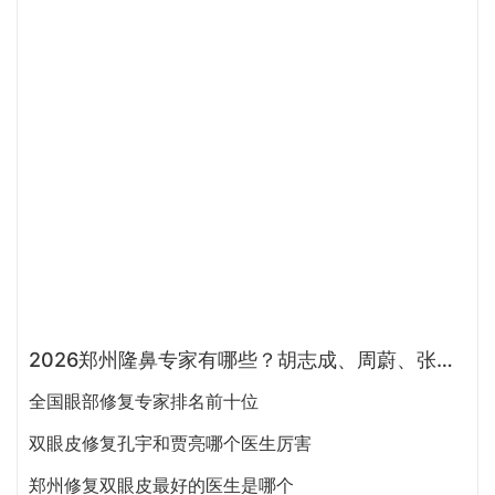
2026年郑州注射抗衰医生预约排行榜：徐建平、张歌、赵永华、张婉霞、王妍芝、唐喜、李娟、朱怡梦哪个好？