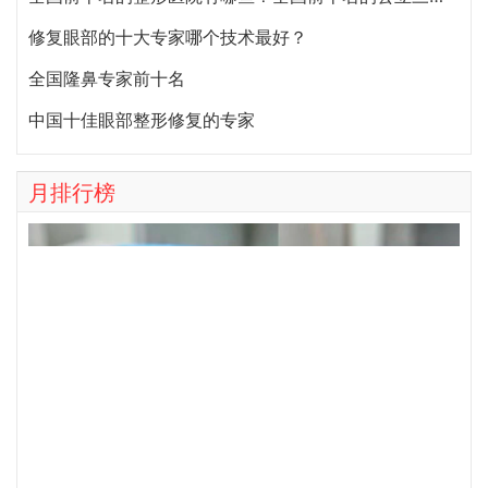
全国前十名的整形医院（私立篇）全国前十名的私立整形医院排名大全
中国最好的面部提升专家：祝东升（案例预约）五层面部提升怎么样？
上海九院整形科最厉害的鼻子&鼻修复专家：李圣利（简介、案例、预约）
国内十大磨骨专家权威推荐 中国最好的十大磨骨专家排名
北京八大处整形有失败案例吗？八大处整形失败后悔怎么办？怎么投诉？
国内十大三级甲等公立整形外科医院排名2020年
上海九院脂肪填充专家医生排名：张路、 曹卫刚、余力（简介、案例、预约）
全国前十名的整形医院有哪些？全国前十名的公立三甲整形医院排名大全
修复眼部的十大专家哪个技术最好？
全国隆鼻专家前十名
中国十佳眼部整形修复的专家