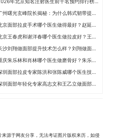
2026年北京知名注射医生前十名预约排行榜大全 擅长面部抗衰、皮贴骨、面部轮廓的注射医生哪个最好？
广州曙光玄峰院长揭秘：为什么韩式韧带提升能避免面部臃肿？
北京面部拉皮手术哪个医生做得最好？赵延勇、杜太超、王春虎、袁强谁做提升好？
北京王春虎和谢洋春哪个医生做拉皮好？王春虎和谢洋春面部提升谁技术更好？
长沙刘翔做面部提升技术怎么样？刘翔做面部提升多少钱？
重庆朱乐林和肖林哪个医生做磨骨好？朱乐林和肖林磨骨改脸型预约电话
深圳面部拉皮专家陈洪和张陈威哪个医生技术好？陈洪和张陈威面部提升谁好？
深圳面部年轻化专家高志文和王乙立做面部提升哪个技术好？高志文和王乙立预约咨询电话
片来源于网友分享，无法考证图片版权来历，如侵