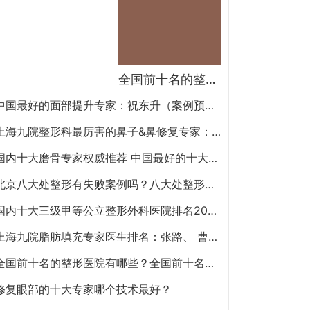
全国前十名的整形医院（私立篇）全国前十名的私立整形医院排名大全
中国最好的面部提升专家：祝东升（案例预约）五层面部提升怎么样？
上海九院整形科最厉害的鼻子&鼻修复专家：李圣利（简介、案例、预约）
国内十大磨骨专家权威推荐 中国最好的十大磨骨专家排名
北京八大处整形有失败案例吗？八大处整形失败后悔怎么办？怎么投诉？
国内十大三级甲等公立整形外科医院排名2020年
上海九院脂肪填充专家医生排名：张路、 曹卫刚、余力（简介、案例、预约）
全国前十名的整形医院有哪些？全国前十名的公立三甲整形医院排名大全
修复眼部的十大专家哪个技术最好？