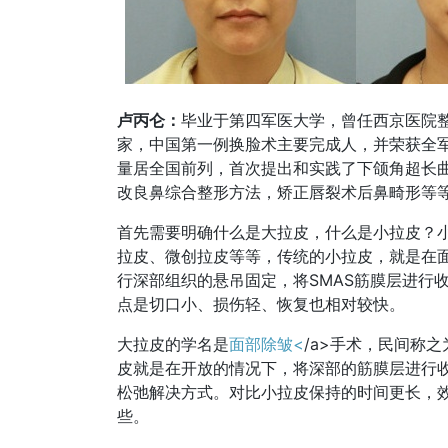
卢丙仑：
毕业于第四军医大学，曾任西京医院
家，中国第一例换脸术主要完成人，并荣获全
量居全国前列，首次提出和实践了下颌角超长
改良鼻综合整形方法，矫正唇裂术后鼻畸形等
首先需要明确什么是大拉皮，什么是小拉皮？小
拉皮、微创拉皮等等，传统的小拉皮，就是在
行深部组织的悬吊固定，将SMAS筋膜层进行
点是切口小、损伤轻、恢复也相对较快。
大拉皮的学名是
面部除皱<
/a>手术，民间称之
皮就是在开放的情况下，将深部的筋膜层进行
松弛解决方式。对比小拉皮保持的时间更长，
些。