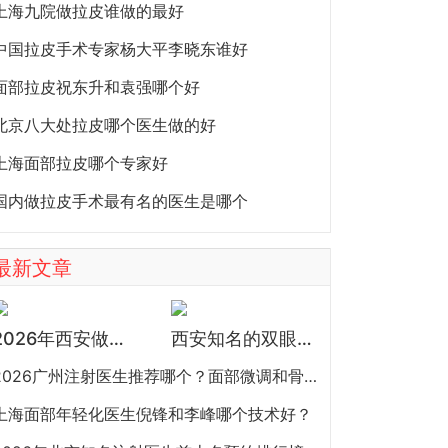
上海九院做拉皮谁做的最好
中国拉皮手术专家杨大平李晓东谁好
面部拉皮祝东升和袁强哪个好
北京八大处拉皮哪个医生做的好
上海面部拉皮哪个专家好
国内做拉皮手术最有名的医生是哪个
最新文章
2026年西安做鼻子专家预约排行榜TOP5：曾熬、霍玉旺、房志强、蒋立、刘宝军哪个更好？
西安知名的双眼皮医生都有谁？宋蔚、张沙沙、韩钰博、王璇、张文军谁做双眼皮更好？
2026广州注射医生推荐哪个？面部微调和骨相注射陈超越、赵江辉、张少伟、曾东、玄峰、邓咏谁好？
上海面部年轻化医生倪锋和李峰哪个技术好？