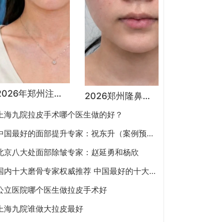
2026年郑州注射抗衰医生预约排行榜：徐建平、张歌、赵永华、张婉霞、王妍芝、唐喜、李娟、朱怡梦哪个好？
2026郑州隆鼻专家有哪些？胡志成、周蔚、张海洋、王启立、张鹏、李冰谁做鼻子更好？
上海九院拉皮手术哪个医生做的好？
中国最好的面部提升专家：祝东升（案例预约）五层面部提升怎么样？
北京八大处面部除皱专家：赵延勇和杨欣
国内十大磨骨专家权威推荐 中国最好的十大磨骨专家排名
公立医院哪个医生做拉皮手术好
上海九院谁做大拉皮最好