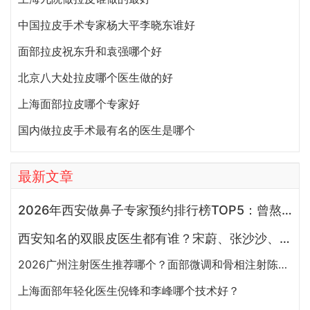
中国拉皮手术专家杨大平李晓东谁好
面部拉皮祝东升和袁强哪个好
北京八大处拉皮哪个医生做的好
上海面部拉皮哪个专家好
国内做拉皮手术最有名的医生是哪个
最新文章
2026年西安做鼻子专家预约排行榜TOP5：曾熬、霍玉旺、房志强、蒋立、刘宝军哪个更好？
西安知名的双眼皮医生都有谁？宋蔚、张沙沙、韩钰博、王璇、张文军谁做双眼皮更好？
2026广州注射医生推荐哪个？面部微调和骨相注射陈超越、赵江辉、张少伟、曾东、玄峰、邓咏谁好？
上海面部年轻化医生倪锋和李峰哪个技术好？