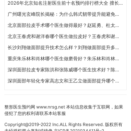
2026年北京知名注射医生前十名预约排行榜大全 擅长面部抗衰、皮贴骨、面部轮廓的注射医生哪个最好？
广州曙光玄峰院长揭秘：为什么韩式韧带提升能避免面部臃肿？
北京面部拉皮手术哪个医生做得最好？赵延勇、杜太超、王春虎、袁强谁做提升好？
北京王春虎和谢洋春哪个医生做拉皮好？王春虎和谢洋春面部提升谁技术更好？
长沙刘翔做面部提升技术怎么样？刘翔做面部提升多少钱？
重庆朱乐林和肖林哪个医生做磨骨好？朱乐林和肖林磨骨改脸型预约电话
深圳面部拉皮专家陈洪和张陈威哪个医生技术好？陈洪和张陈威面部提升谁好？
深圳面部年轻化专家高志文和王乙立做面部提升哪个技术好？高志文和王乙立预约咨询电话
整形医生预约网
www.nrsg.net 本站信息收集于互联网，如果
侵犯了您的权利请联系本站客服
Copyright@2019-2022 Inc.ALL Rights Reserved. 版权所有
未经授权禁止复制或镜像
京ICP备2021034411号-2