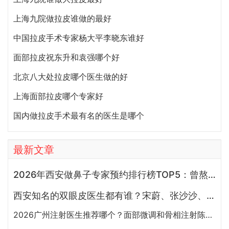
上海九院做拉皮谁做的最好
中国拉皮手术专家杨大平李晓东谁好
面部拉皮祝东升和袁强哪个好
北京八大处拉皮哪个医生做的好
上海面部拉皮哪个专家好
国内做拉皮手术最有名的医生是哪个
最新文章
2026年西安做鼻子专家预约排行榜TOP5：曾熬、霍玉旺、房志强、蒋立、刘宝军哪个更好？
西安知名的双眼皮医生都有谁？宋蔚、张沙沙、韩钰博、王璇、张文军谁做双眼皮更好？
2026广州注射医生推荐哪个？面部微调和骨相注射陈超越、赵江辉、张少伟、曾东、玄峰、邓咏谁好？