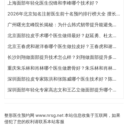
上海面部年轻化医生倪锋和李峰哪个技术好？
2026年北京知名注射医生前十名预约排行榜大全 擅长面部抗衰、皮贴骨、面部轮廓的注射医生哪个最好？
广州曙光玄峰院长揭秘：为什么韩式韧带提升能避免面部臃肿？
北京面部拉皮手术哪个医生做得最好？赵延勇、杜太超、王春虎、袁强谁做提升好？
北京王春虎和谢洋春哪个医生做拉皮好？王春虎和谢洋春面部提升谁技术更好？
长沙刘翔做面部提升技术怎么样？刘翔做面部提升多少钱？
重庆朱乐林和肖林哪个医生做磨骨好？朱乐林和肖林磨骨改脸型预约电话
深圳面部拉皮专家陈洪和张陈威哪个医生技术好？陈洪和张陈威面部提升谁好？
深圳面部年轻化专家高志文和王乙立做面部提升哪个技术好？高志文和王乙立预约咨询电话
整形医生预约网
www.nrsg.net 本站信息收集于互联网，如果
侵犯了您的权利请联系本站客服