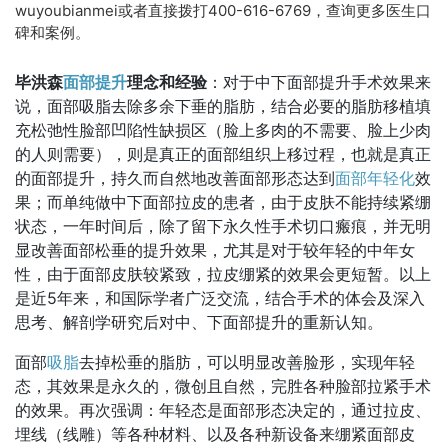
wuyoubianmei或者直接拨打400-616-6769，查询更多医生口
碑和案例。
毕洪森
面部提升
理念和经验
：对于中下面部提升手术效果来
说，面部吸脂去除多余下垂的脂肪，结合必要的脂肪移植填
充松弛性脸部凹陷性缺损区（脸上多肉的不需要、脸上少肉
的人则需要），则是真正的面部组织上移过程，也就是真正
的面部提升，持久而自然地改善面部形态达到
面部年轻化
效
果；而单纯做中下面部拉皮的患者，由于皮肤不能持续紧绷
状态，一年时间后，除了留下永久性手术切口瘢痕，并无明
显改善面部松垂的提升效果，尤其是对于较年轻的中年女
性，由于面部皮肤较紧致，拉皮绷紧的效果会更短暂。以上
是近5年来，和国际学者广泛交流，结合手术的体会及深入
思考、解剖学研究后对中、下面部提升的重新认知。
面部
吸脂
去掉松垂的脂肪，可以明显改善脸形，实现年轻
态，其效果是永久的，微创且自然，完胜各种脸部拉紧手术
的效果。再次强调：年轻态是面部形态决定的，通过拉皮、
埋线（线雕）等各种材料、以及各种新设备来绷紧面部皮