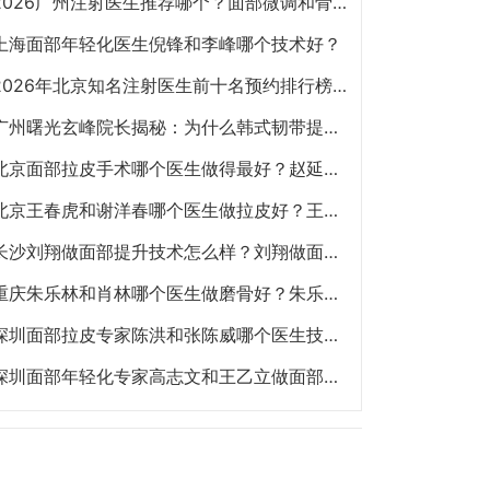
2026广州注射医生推荐哪个？面部微调和骨相注射陈超越、赵江辉、张少伟、曾东、玄峰、邓咏谁好？
上海面部年轻化医生倪锋和李峰哪个技术好？
2026年北京知名注射医生前十名预约排行榜大全 擅长面部抗衰、皮贴骨、面部轮廓的注射医生哪个最好？
广州曙光玄峰院长揭秘：为什么韩式韧带提升能避免面部臃肿？
北京面部拉皮手术哪个医生做得最好？赵延勇、杜太超、王春虎、袁强谁做提升好？
北京王春虎和谢洋春哪个医生做拉皮好？王春虎和谢洋春面部提升谁技术更好？
长沙刘翔做面部提升技术怎么样？刘翔做面部提升多少钱？
重庆朱乐林和肖林哪个医生做磨骨好？朱乐林和肖林磨骨改脸型预约电话
深圳面部拉皮专家陈洪和张陈威哪个医生技术好？陈洪和张陈威面部提升谁好？
深圳面部年轻化专家高志文和王乙立做面部提升哪个技术好？高志文和王乙立预约咨询电话