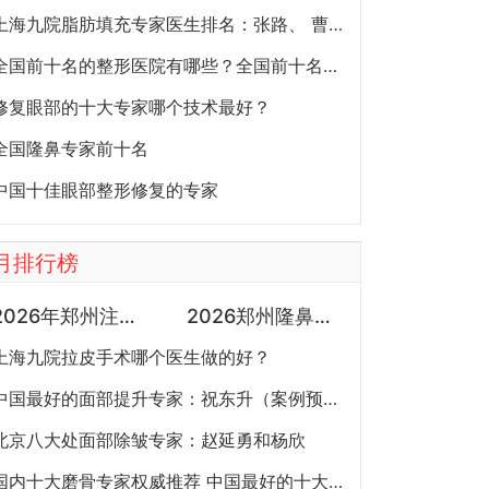
上海九院脂肪填充专家医生排名：张路、 曹卫刚、余力（简介、案例、预约）
全国前十名的整形医院有哪些？全国前十名的公立三甲整形医院排名大全
修复眼部的十大专家哪个技术最好？
全国隆鼻专家前十名
中国十佳眼部整形修复的专家
月排行榜
2026年郑州注射抗衰医生预约排行榜：徐建平、张歌、赵永华、张婉霞、王妍芝、唐喜、李娟、朱怡梦哪个好？
2026郑州隆鼻专家有哪些？胡志成、周蔚、张海洋、王启立、张鹏、李冰谁做鼻子更好？
上海九院拉皮手术哪个医生做的好？
中国最好的面部提升专家：祝东升（案例预约）五层面部提升怎么样？
北京八大处面部除皱专家：赵延勇和杨欣
国内十大磨骨专家权威推荐 中国最好的十大磨骨专家排名