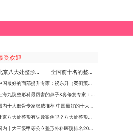
最受欢迎
北京八大处整形医院双眼皮做得最好的医生和价格大全
全国前十名的整形医院（私立篇）全国前十名的私立整形医院排名大全
中国最好的面部提升专家：祝东升（案例预约）五层面部提升怎么样？
上海九院整形科最厉害的鼻子&鼻修复专家：李圣利（简介、案例、预约）
国内十大磨骨专家权威推荐 中国最好的十大磨骨专家排名
北京八大处整形有失败案例吗？八大处整形失败后悔怎么办？怎么投诉？
国内十大三级甲等公立整形外科医院排名2020年