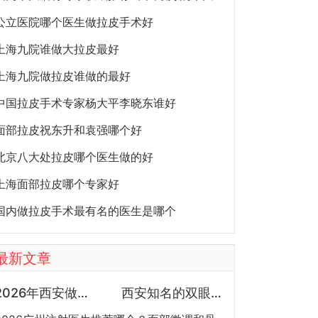
公立医院哪个医生做拉皮手术好
上海九院谁做大拉皮最好
上海九院做拉皮谁做的最好
中国拉皮手术专家杨大平李晓东谁好
面部拉皮祝东升和袁强哪个好
北京八大处拉皮哪个医生做的好
上海面部拉皮哪个专家好
国内做拉皮手术最有名的医生是哪个
最新文章
2026年西安做鼻子专家预约排行榜TOP5：曾熬、霍玉旺、房志强、蒋立、刘宝军哪个更好？
西安知名的双眼皮医生都有谁？宋蔚、张沙沙、韩钰博、王璇、张文军谁做双眼皮更好？