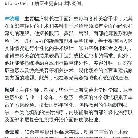
616-6769，了解医生更多口碑和案例。
林晓曦
：
主要临床特长在于面部整形与各种美容手术，尤其
在面部年轻化的手术和各种非手术治疗领域有全面的经验和
深刻的理解。他擅长眼部、鼻部、唇部、面部轮廓整形和美
容手术，具有良好的绘画技能和美学修养，善于根据病人的
具体情况进行个性化的手术设计，倾力平衡求医者之得失，
使得整形美容的结果较易于达到或接近患者的需求。此外，
他还能够熟练地融合应用显微重建外科、美容外科、面部轮
廓整形以及激光美容等相关技术，易化疑难的器官重建或修
复方面的难题。此外，他在激光美容领域也有较深的造诣。
顾斌：
主任医师，教授，毕业于上海交通大学医学院，从事
整形外科专业二十余年，在整形、美容的各个领域积累了丰
富的临床经验。擅长面部年轻化：包括微创的生物制剂祛
皱，各类充填剂的注射治疗，内镜辅助的面部年轻化治疗以
及面部多层复合组织提升治疗面部皮肤松弛。
金云波：
10余年整形外科临床实践，积累了丰富的手术经