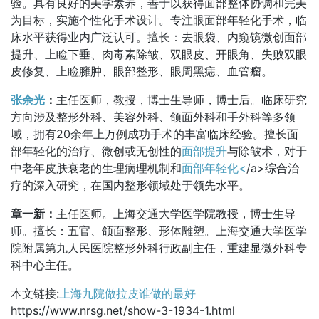
验。具有良好的美学素养，善于以获得面部整体协调和完美
为目标，实施个性化手术设计。专注眼面部年轻化手术，临
床水平获得业内广泛认可。擅长：去眼袋、内窥镜微创面部
提升、上睑下垂、肉毒素除皱、双眼皮、开眼角、失败双眼
皮修复、上睑臃肿、眼部整形、眼周黑痣、血管瘤。
张余光
：
主任医师，教授，博士生导师，博士后。临床研究
方向涉及整形外科、美容外科、颌面外科和手外科等多领
域，拥有20余年上万例成功手术的丰富临床经验。擅长面
部年轻化的治疗、微创或无创性的
面部提升
与除皱术，对于
中老年皮肤衰老的生理病理机制和
面部年轻化<
/a>综合治
疗的深入研究，在国内整形领域处于领先水平。
章一新：
主任医师。上海交通大学医学院教授，博士生导
师。擅长：五官、颌面整形、形体雕塑。上海交通大学医学
院附属第九人民医院整形外科行政副主任，重建显微外科专
科中心主任。
本文链接:
上海九院做拉皮谁做的最好
https://www.nrsg.net/show-3-1934-1.html