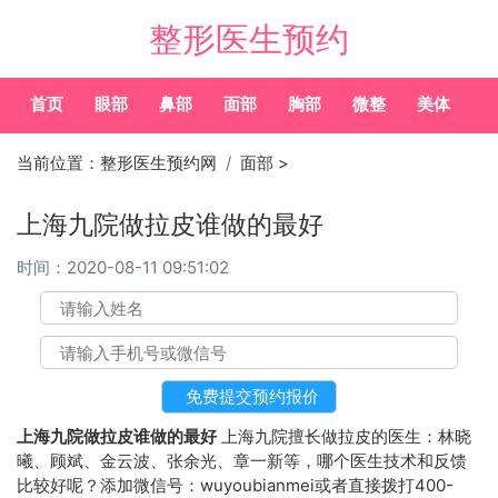
整形医生预约
首页
眼部
鼻部
面部
胸部
微整
美体
常
当前位置：
整形医生预约网
面部
>
上海九院做拉皮谁做的最好
时间：
2020-08-11 09:51:02
上海九院做拉皮谁做的最好
上海九院擅长做拉皮的医生：林晓
曦、顾斌、金云波、张余光、章一新等，哪个医生技术和反馈
比较好呢？添加微信号：wuyoubianmei或者直接拨打400-