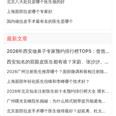
北京八大处拉皮哪个医生做的好
上海面部拉皮哪个专家好
国内做拉皮手术最有名的医生是哪个
最新文章
2026年西安做鼻子专家预约排行榜TOP5：曾熬、霍玉旺、房志强、蒋立、刘宝军哪个更好？
西安知名的双眼皮医生都有谁？宋蔚、张沙沙、韩钰博、王璇、张文军谁做双眼皮更好？
2026广州注射医生推荐哪个？面部微调和骨相注射陈超越、赵江辉、张少伟、曾东、玄峰、邓咏谁好？
上海面部年轻化医生倪锋和李峰哪个技术好？
2026年北京知名注射医生前十名预约排行榜大全 擅长面部抗衰、皮贴骨、面部轮廓的注射医生哪个最好？
广州曙光玄峰院长揭秘：为什么韩式韧带提升能避免面部臃肿？
北京面部拉皮手术哪个医生做得最好？赵延勇、杜太超、王春虎、袁强谁做提升好？