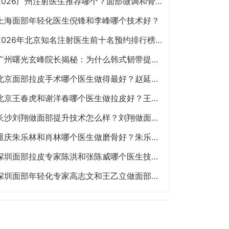
2026广州注射医生推荐哪个？面部微调和骨相注射陈超越、赵江辉、张少伟、曾东、玄峰、邓咏谁好？
上海面部年轻化医生倪锋和李峰哪个技术好？
2026年北京知名注射医生前十名预约排行榜大全 擅长面部抗衰、皮贴骨、面部轮廓的注射医生哪个最好？
广州曙光玄峰院长揭秘：为什么韩式韧带提升能避免面部臃肿？
北京面部拉皮手术哪个医生做得最好？赵延勇、杜太超、王春虎、袁强谁做提升好？
北京王春虎和谢洋春哪个医生做拉皮好？王春虎和谢洋春面部提升谁技术更好？
长沙刘翔做面部提升技术怎么样？刘翔做面部提升多少钱？
重庆朱乐林和肖林哪个医生做磨骨好？朱乐林和肖林磨骨改脸型预约电话
深圳面部拉皮专家陈洪和张陈威哪个医生技术好？陈洪和张陈威面部提升谁好？
深圳面部年轻化专家高志文和王乙立做面部提升哪个技术好？高志文和王乙立预约咨询电话