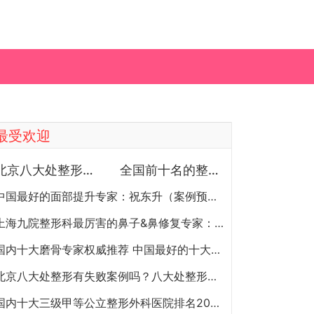
最受欢迎
北京八大处整形医院双眼皮做得最好的医生和价格大全
全国前十名的整形医院（私立篇）全国前十名的私立整形医院排名大全
中国最好的面部提升专家：祝东升（案例预约）五层面部提升怎么样？
上海九院整形科最厉害的鼻子&鼻修复专家：李圣利（简介、案例、预约）
国内十大磨骨专家权威推荐 中国最好的十大磨骨专家排名
北京八大处整形有失败案例吗？八大处整形失败后悔怎么办？怎么投诉？
国内十大三级甲等公立整形外科医院排名2020年