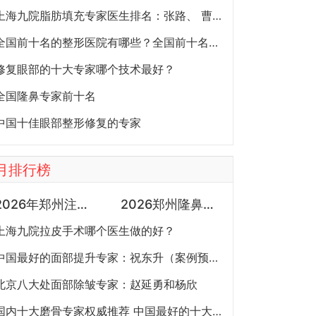
上海九院脂肪填充专家医生排名：张路、 曹卫刚、余力（简介、案例、预约）
全国前十名的整形医院有哪些？全国前十名的公立三甲整形医院排名大全
修复眼部的十大专家哪个技术最好？
全国隆鼻专家前十名
中国十佳眼部整形修复的专家
月排行榜
2026年郑州注射抗衰医生预约排行榜：徐建平、张歌、赵永华、张婉霞、王妍芝、唐喜、李娟、朱怡梦哪个好？
2026郑州隆鼻专家有哪些？胡志成、周蔚、张海洋、王启立、张鹏、李冰谁做鼻子更好？
上海九院拉皮手术哪个医生做的好？
中国最好的面部提升专家：祝东升（案例预约）五层面部提升怎么样？
北京八大处面部除皱专家：赵延勇和杨欣
国内十大磨骨专家权威推荐 中国最好的十大磨骨专家排名