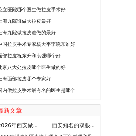
公立医院哪个医生做拉皮手术好
上海九院谁做大拉皮最好
上海九院做拉皮谁做的最好
中国拉皮手术专家杨大平李晓东谁好
面部拉皮祝东升和袁强哪个好
北京八大处拉皮哪个医生做的好
上海面部拉皮哪个专家好
国内做拉皮手术最有名的医生是哪个
最新文章
2026年西安做鼻子专家预约排行榜TOP5：曾熬、霍玉旺、房志强、蒋立、刘宝军哪个更好？
西安知名的双眼皮医生都有谁？宋蔚、张沙沙、韩钰博、王璇、张文军谁做双眼皮更好？