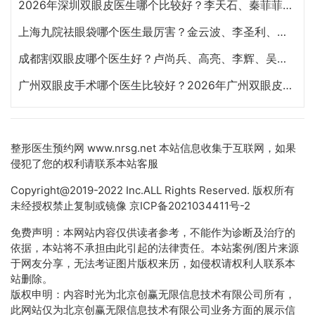
2026年深圳双眼皮医生哪个比较好？李天石、秦菲菲、朱武根、田芳斌、林登文哪个最好？
上海九院祛眼袋哪个医生最厉害？金云波、李圣利、苏薇洁、孙笛、高博闻祛眼袋技术谁好？
成都割双眼皮哪个医生好？卢尚兵、高亮、李辉、吴建、杨迪、雷蕾、李萍、虞冬梅谁好？
广州双眼皮手术哪个医生比较好？2026年广州双眼皮专家预约排行榜前十名大全
整形医生预约网
www.nrsg.net 本站信息收集于互联网，如果
侵犯了您的权利请联系本站客服
Copyright@2019-2022 Inc.ALL Rights Reserved. 版权所有
未经授权禁止复制或镜像
京ICP备2021034411号-2
免费声明：本网站内容仅供读者参考，不能作为诊断及治疗的
依据，本站将不承担由此引起的法律责任。本站案例/图片来源
于网友分享，无法考证图片版权来历，如侵权请权利人联系本
站删除。
版权申明：内容时光为北京创赢无限信息技术有限公司所有，
此网站仅为北京创赢无限信息技术有限公司业务方面的展示信