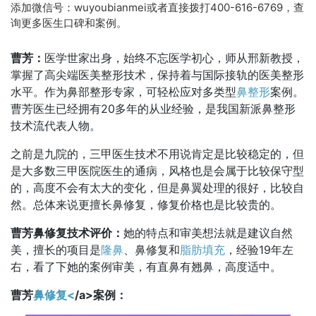
添加微信号：wuyoubianmei或者直接拨打400-616-6769，查
询更多医生口碑和案例。
曹芳：
医学世家出身，始终不忘医学初心，师从邢新教授，
掌握了高尖端医美整形技术，保持着与国际接轨的医美整形
水平。作为鼻部整形专家，可轻松应对多类型
鼻整形
案例。
曹芳医生已经拥有20多年的从业经验，是我国新派鼻整形
技术流代表人物。
之前是九院的，三甲医生技术不用说肯定是比较稳定的，但
是大多数三甲医院医生的通病，风格也是会属于比较保守型
的，高度不会有太大的变化，但是鼻翼处理的很好，比较自
然。总体来说更擅长鼻修复，修复价格也是比较贵的。
曹芳鼻修复技术评价：
她的特点和审美想法就是建议自然
美，擅长的项目是
隆鼻
、鼻修复和
脂肪填充
，经验19年左
右，看了下她的案例审美，有直鼻有翘鼻，高度适中。
曹芳
鼻修复<
/a>案例：