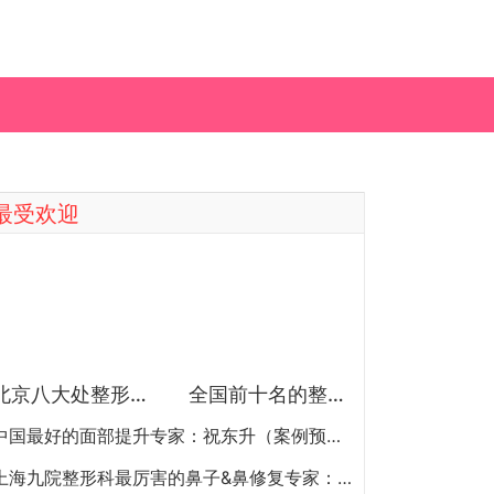
最受欢迎
北京八大处整形医院双眼皮做得最好的医生和价格大全
全国前十名的整形医院（私立篇）全国前十名的私立整形医院排名大全
中国最好的面部提升专家：祝东升（案例预约）五层面部提升怎么样？
上海九院整形科最厉害的鼻子&鼻修复专家：李圣利（简介、案例、预约）