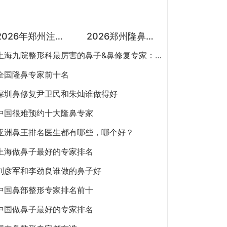
2026年郑州注射抗衰医生预约排行榜：徐建平、张歌、赵永华、张婉霞、王妍芝、唐喜、李娟、朱怡梦哪个好？
2026郑州隆鼻专家有哪些？胡志成、周蔚、张海洋、王启立、张鹏、李冰谁做鼻子更好？
上海九院整形科最厉害的鼻子&鼻修复专家：李圣利（简介、案例、预约）
全国隆鼻专家前十名
深圳鼻修复尹卫民和朱灿谁做得好
中国很难预约十大隆鼻专家
亚洲鼻王排名医生都有哪些，哪个好？
上海做鼻子最好的专家排名
刘彦军和李劲良谁做的鼻子好
中国鼻部整形专家排名前十
中国做鼻子最好的专家排名