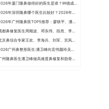
2026年厦门隆鼻做得好的医生是谁？钟德成、许春鹏、韩飞、周璟、边大伟哪个好？
2026年深圳隆鼻哪个医生比较好？2026年深圳隆鼻专家前十名预约榜大全
2026年广州隆鼻医TOP5推荐：廖轶平、潘卫峰、李希军、佘高明、杨万忠
成都鼻修复医生周顺波、邓东伟、段焘、李竞、杨树楷、文杰、韩国栋哪个最好？
北京鼻综合专家王欢、李海兵、刘军、宫风勇、洪春、夏正义、郝斌谁做隆鼻最好？
2026广州鼻整形医生:潘卫峰向宏伟颜玲吴付习梁伟强谁隆鼻技术更好？
广州隆鼻医生潘卫峰做高难度鼻修复和肋骨鼻口碑技术怎么样?