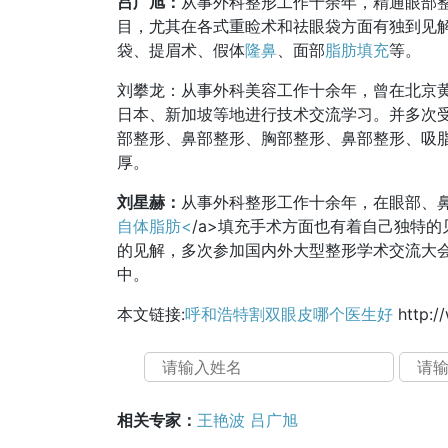
吕广旭：
从事外科整形工作十余年，精通眼部
目，尤其在各式重睑术和祛眼袋方面有独到见
袋、提眉术、假体
隆鼻
、面部
脂肪填充
等。
刘攀龙：从事外科美容工作十余年，曾在北京
日本、新加坡等地进行技术交流学习。并多次
部整形、鼻部整形、胸部整形、鼻部整形、吸
厚。
刘星赫：
从事外科整形工作十余年，在眼部、
自体脂肪<
/a>填充手术方面也有着自己独特
的见解，多次参加国内外大型整形学术交流大
中。
本文链接:
呼和浩特割双眼皮哪个医生好
http:/
相关专家：
王艳波
吕广旭