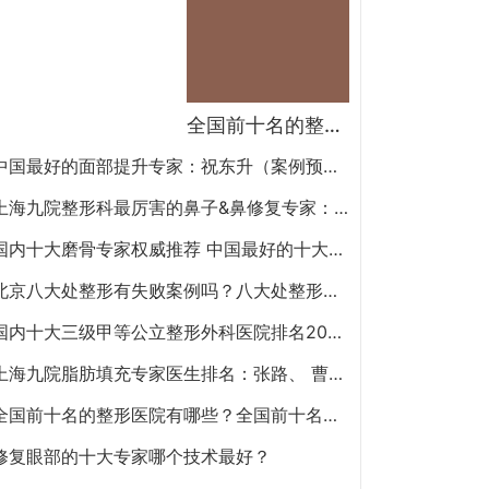
全国前十名的整形医院（私立篇）全国前十名的私立整形医院排名大全
中国最好的面部提升专家：祝东升（案例预约）五层面部提升怎么样？
上海九院整形科最厉害的鼻子&鼻修复专家：李圣利（简介、案例、预约）
国内十大磨骨专家权威推荐 中国最好的十大磨骨专家排名
北京八大处整形有失败案例吗？八大处整形失败后悔怎么办？怎么投诉？
国内十大三级甲等公立整形外科医院排名2020年
上海九院脂肪填充专家医生排名：张路、 曹卫刚、余力（简介、案例、预约）
全国前十名的整形医院有哪些？全国前十名的公立三甲整形医院排名大全
修复眼部的十大专家哪个技术最好？