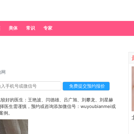
整
美体
常识
专家
约网
比较好的医生：王艳波、闫德雄、吕广旭、刘攀龙、刘星赫
生需谨慎，预约或咨询添加微信号：wuyoubianmei或
和案例。