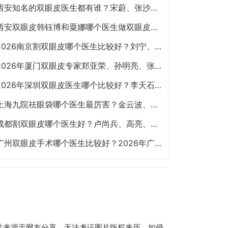
西安知名的双眼皮医生都有谁？宋蔚、张沙沙、韩钰博、王璇、张文军谁做双眼皮更好？
西安双眼皮韩钰博和粟娜哪个医生做双眼皮技术好？
2026南京割双眼皮哪个医生比较好？刘宁、金东勋、朱喆辰、丁洪如、孙宗良哪个最好？
2026年厦门双眼皮专家郑亚荣、孙明亮、张少军、骆新峰、张宏、陈运生哪个最好？
2026年深圳双眼皮医生哪个比较好？李天石、秦菲菲、朱武根、田芳斌、林登文哪个最好？
上海九院祛眼袋哪个医生最厉害？金云波、李圣利、苏薇洁、孙笛、高博闻祛眼袋技术谁好？
成都割双眼皮哪个医生好？卢尚兵、高亮、李辉、吴建、杨迪、雷蕾、李萍、虞冬梅谁好？
广州双眼皮手术哪个医生比较好？2026年广州双眼皮专家预约排行榜前十名大全
片来源于网友分享，无法考证图片版权来历，如侵