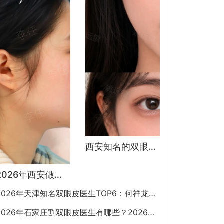
西安知名的双眼皮医生都有谁？宋蔚、张沙沙、韩钰博、王璇、张文军谁做双眼皮更好？
2026年西安做鼻子专家预约排行榜TOP5：曾熬、霍玉旺、房志强、蒋立、刘宝军哪个更好？
2026年天津知名双眼皮医生TOP6：何祥龙、卜胜利、关迪剑、邵妍、夏红福、毕小丽:好？
2026年石家庄割双眼皮医生有哪些？2026年石家庄双眼皮专家预约排行榜前十名大全