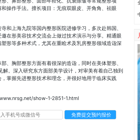
整形、鼻部整形、面部年轻化、抗衰除皱等常规整形项
解和操作手法。擅长项目：无痕双眼皮、开角角、祛眼
黄寺和上海九院等国内整形医院进修学习，多次赴韩国、
受邀在形美容技术交流会上做过技术演示与分享。精通眼
脂塑形等多种术式，尤其在重睑术及乳房整形领域造诣深
鼻部、胸部整形方面有着很深的造诣，同时在美体塑形、
的见解。深入研究东方面部美学设计，对审美有着自己独到
会，掌握先进整形技术和理念，并很好地用于临床实践
/www.nrsg.net/show-1-2851-1.html